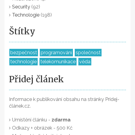
Security
(92)
Technologie
(198)
Štítky
bezpečnost
programování
společnost
technologie
telekomunikace
věda
Přidej článek
Informace k publikování obsahu na stránky Pridej-
článek.cz.
Umístění článku -
zdarma
Odkazy + obrázek - 500 Kč