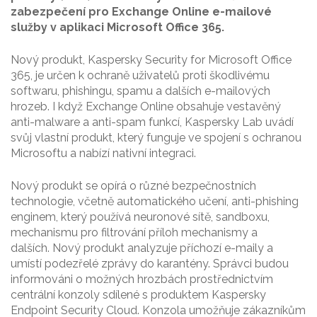
zabezpečení pro Exchange Online e-mailové
služby v aplikaci Microsoft Office 365.
Nový produkt, Kaspersky Security for Microsoft Office
365, je určen k ochraně uživatelů proti škodlivému
softwaru, phishingu, spamu a dalších e-mailových
hrozeb. I když Exchange Online obsahuje vestavěný
anti-malware a anti-spam funkcí, Kaspersky Lab uvádí
svůj vlastní produkt, který funguje ve spojení s ochranou
Microsoftu a nabízí nativní integraci.
Nový produkt se opírá o různé bezpečnostních
technologie, včetně automatického učení, anti-phishing
enginem, který používá neuronové sítě, sandboxu,
mechanismu pro filtrování příloh mechanismy a
dalších. Nový produkt analyzuje příchozí e-maily a
umístí podezřelé zprávy do karantény. Správci budou
informováni o možných hrozbách prostřednictvím
centrální konzoly sdílené s produktem Kaspersky
Endpoint Security Cloud. Konzola umožňuje zákazníkům