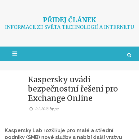
Skip
to
content
PŘIDEJ ČLÁNEK
INFORMACE ZE SVĚTA TECHNOLOGIÍ A INTERNETU
Kaspersky uvádí
bezpečnostní řešení pro
Exchange Online
9.2.2018
by
pc
Kaspersky Lab rozšiřuje pro malé a střední
podniky (SMB) nové služby a nabízí další vrstvu