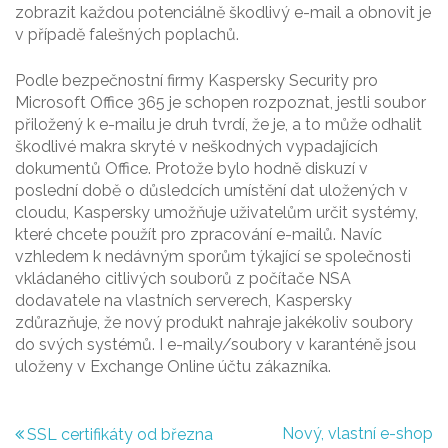
zobrazit každou potenciálně škodlivý e-mail a obnovit je
v případě falešných poplachů.
Podle bezpečnostní firmy Kaspersky Security pro
Microsoft Office 365 je schopen rozpoznat, jestli soubor
přiložený k e-mailu je druh tvrdí, že je, a to může odhalit
škodlivé makra skryté v neškodných vypadajících
dokumentů Office. Protože bylo hodně diskuzí v
poslední době o důsledcích umístění dat uložených v
cloudu, Kaspersky umožňuje uživatelům určit systémy,
které chcete použít pro zpracování e-mailů. Navíc
vzhledem k nedávným sporům týkající se společnosti
vkládaného citlivých souborů z počítače NSA
dodavatele na vlastních serverech, Kaspersky
zdůrazňuje, že nový produkt nahraje jakékoliv soubory
do svých systémů. I e-maily/soubory v karanténě jsou
uloženy v Exchange Online účtu zákazníka.
Navigace
Nový, vlastní e-shop
SSL certifikáty od března