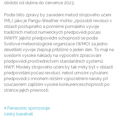
období od dubna do července 2023.
Podle této zprávy by zavedení metod strojového učení
(ML), jako je Pangu-Weather, mohlo „způsobit revoluci v
oblasti postupného a poměrně pomalého vývoje
tradičních metod numerických předpovědí počasí
(NWP)“, jejichž předpovědní schopnosti se podle
Světové meteorologické organizace (WMO) za jedno
desetiletí vývoje zlepšují přibližně o jeden den. To mají na
svědomí vysoké náklady na výpočetní zpracování
předpovědí prostřednictvím standardních systémů
NWP. Modely strojového učení by tak měly být v oblasti
předpovídání počasí revolucí, neboť umožní vytváření
předpovědí s mnohem nižšími výpočetními nároky při
současném zajištění vysoké konkurenceschopnosti po
stránce jejich přesnosti.
Navigace
Panasonic sponzoruje
český baseball
pro