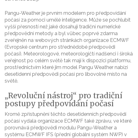
Pangu-Weather je prvním modelem pro předpovídání
počasí za pomoci umělé inteligence. Může se pochlubit
vyšší přesností než jaké dosahují tradiční numerické
předpovědní metody a byl vůbec poprvé zdarma
zveřejněn na webových stránkách organizace ECMWF
(Evropské centrum pro střednědobé předpovědi
počasí). Meteorologové, meteorologičtí nadšenci i široká
veřejnost po celém světě tak mají k dispozici platformu,
prostřednictvím které jim model Pangu Weather nabízí
desetidenní předpovědi počasí pro libovolné místo na
světě.
„Revoluční nástroj“ pro tradiční
postupy předpovídání počasí
Kromě zpřístupnění těchto desetidenních předpovědí
počasí vydala organizace ECMWF také zprávu, ve které
porovnává předpovědi modulu Pangu-Weather a
systému ECMWF IFS (přední globální systém NWP) v