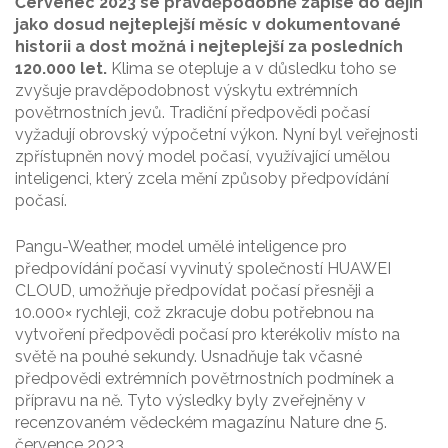
Červenec 2023 se pravděpodobně zapíše do dějin
jako dosud nejteplejší měsíc v dokumentované
historii a dost možná i nejteplejší za posledních
120.000 let.
Klima se otepluje a v důsledku toho se
zvyšuje pravděpodobnost výskytu extrémních
povětrnostních jevů. Tradiční předpovědi počasí
vyžadují obrovský výpočetní výkon. Nyní byl veřejnosti
zpřístupněn nový model počasí, využívající umělou
inteligenci, který zcela mění způsoby předpovídání
počasí.
Pangu-Weather, model umělé inteligence pro
předpovídání počasí vyvinutý společností HUAWEI
CLOUD, umožňuje předpovídat počasí přesněji a
10.000× rychleji, což zkracuje dobu potřebnou na
vytvoření předpovědi počasí pro kterékoliv místo na
světě na pouhé sekundy. Usnadňuje tak včasné
předpovědi extrémních povětrnostních podmínek a
přípravu na ně. Tyto výsledky byly zveřejněny v
recenzovaném vědeckém magazínu Nature dne 5.
července 2023.