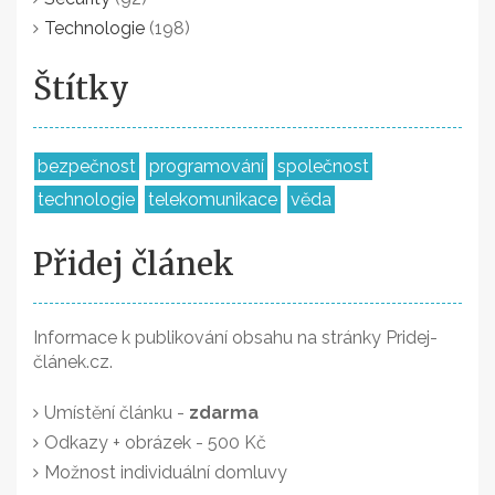
Technologie
(198)
Štítky
bezpečnost
programování
společnost
technologie
telekomunikace
věda
Přidej článek
Informace k publikování obsahu na stránky Pridej-
článek.cz.
Umístění článku -
zdarma
Odkazy + obrázek - 500 Kč
Možnost individuální domluvy