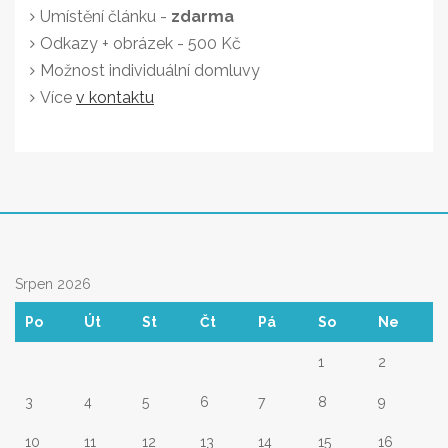
Umístění článku -
zdarma
Odkazy + obrázek - 500 Kč
Možnost individuální domluvy
Více
v kontaktu
Srpen 2026
Po
Út
St
Čt
Pá
So
Ne
1
2
3
4
5
6
7
8
9
10
11
12
13
14
15
16