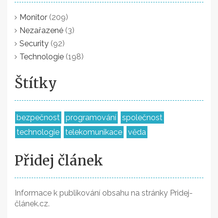
Monitor
(209)
Nezařazené
(3)
Security
(92)
Technologie
(198)
Štítky
bezpečnost
programování
společnost
technologie
telekomunikace
věda
Přidej článek
Informace k publikování obsahu na stránky Pridej-
článek.cz.