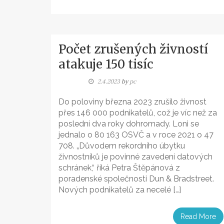
Počet zrušených živností
atakuje 150 tisíc
2.4.2023
by
pc
Do poloviny března 2023 zrušilo živnost
přes 146 000 podnikatelů, což je víc než za
poslední dva roky dohromady. Loni se
jednalo o 80 163 OSVČ a v roce 2021 o 47
708. „Důvodem rekordního úbytku
živnostníků je povinné zavedení datových
schránek,“ říká Petra Štěpánová z
poradenské společnosti Dun & Bradstreet.
Nových podnikatelů za necelé […]
Read More