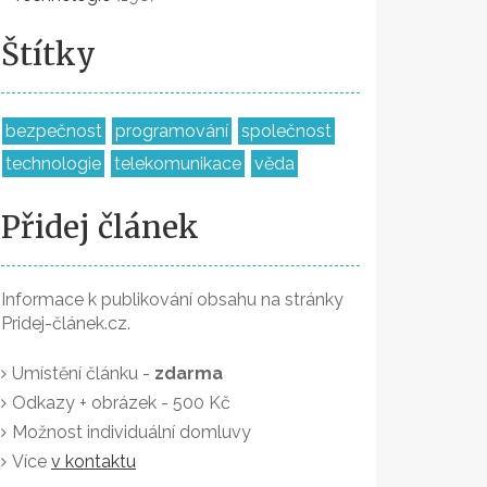
Štítky
bezpečnost
programování
společnost
technologie
telekomunikace
věda
Přidej článek
Informace k publikování obsahu na stránky
Pridej-článek.cz.
Umístění článku -
zdarma
Odkazy + obrázek - 500 Kč
Možnost individuální domluvy
Více
v kontaktu