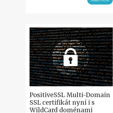
PositiveSSL Multi-Domain
SSL certifikát nyní i s
WildCard doménami