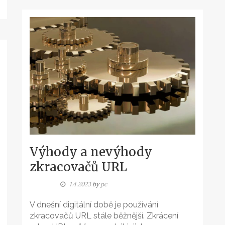
Výhody a nevýhody
zkracovačů URL
1.4.2023
by
pc
V dnešní digitální době je používání
zkracovačů URL stále běžnější. Zkrácení