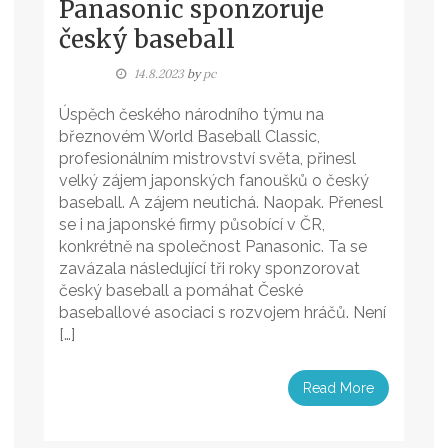
Panasonic sponzoruje
český baseball
14.8.2023
by
pc
Úspěch českého národního týmu na
březnovém World Baseball Classic,
profesionálním mistrovství světa, přinesl
velký zájem japonských fanoušků o český
baseball. A zájem neutichá. Naopak. Přenesl
se i na japonské firmy působící v ČR,
konkrétně na společnost Panasonic. Ta se
zavázala následující tři roky sponzorovat
český baseball a pomáhat České
baseballové asociaci s rozvojem hráčů. Není
[…]
Read More