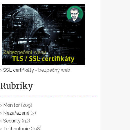
SSL certifikáty
- bezpečný web
Rubriky
Monitor
(209)
Nezařazené
(3)
Security
(92)
Technologie
(198)