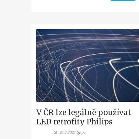
V ČR lze legálně používat
LED retrofity Philips
26.3.2023
by
pc