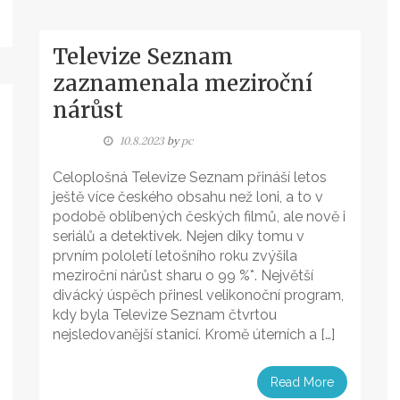
Televize Seznam
zaznamenala meziroční
nárůst
10.8.2023
by
pc
Celoplošná Televize Seznam přináší letos
ještě více českého obsahu než loni, a to v
podobě oblíbených českých filmů, ale nově i
seriálů a detektivek. Nejen díky tomu v
prvním pololetí letošního roku zvýšila
meziroční nárůst sharu o 99 %*. Největší
divácký úspěch přinesl velikonoční program,
kdy byla Televize Seznam čtvrtou
nejsledovanější stanicí. Kromě úterních a […]
Read More