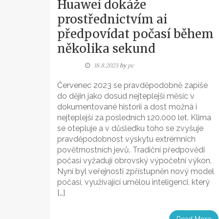
Huawei dokáže
prostřednictvím ai
předpovídat počasí během
několika sekund
18.8.2023
by
pc
Červenec 2023 se pravděpodobně zapíše
do dějin jako dosud nejteplejší měsíc v
dokumentované historii a dost možná i
nejteplejší za posledních 120.000 let. Klima
se otepluje a v důsledku toho se zvyšuje
pravděpodobnost výskytu extrémních
povětrnostních jevů. Tradiční předpovědi
počasí vyžadují obrovský výpočetní výkon.
Nyní byl veřejnosti zpřístupněn nový model
počasí, využívající umělou inteligenci, který
[…]
Read More