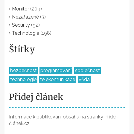
Monitor
(209)
Nezařazené
(3)
Security
(92)
Technologie
(198)
Štítky
bezpečnost
programování
společnost
technologie
telekomunikace
věda
Přidej článek
Informace k publikování obsahu na stránky Pridej-
článek.cz.