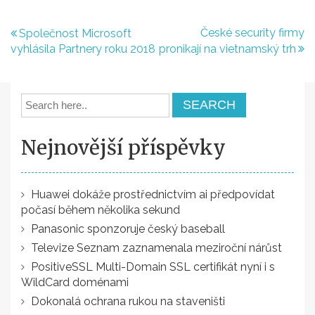
Navigace
České security firmy
Společnost Microsoft
vyhlásila Partnery roku 2018
pronikají na vietnamský trh
pro
příspěvek
Nejnovější příspěvky
Huawei dokáže prostřednictvím ai předpovídat
počasí během několika sekund
Panasonic sponzoruje český baseball
Televize Seznam zaznamenala meziroční nárůst
PositiveSSL Multi-Domain SSL certifikát nyní i s
WildCard doménami
Dokonalá ochrana rukou na staveništi