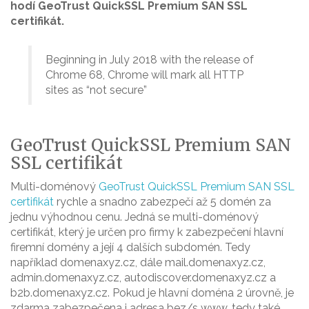
hodí GeoTrust QuickSSL Premium SAN SSL
certifikát.
Beginning in July 2018 with the release of
Chrome 68, Chrome will mark all HTTP
sites as “not secure”
GeoTrust QuickSSL Premium SAN
SSL certifikát
Multi-doménový
GeoTrust QuickSSL Premium SAN SSL
certifikát
rychle a snadno zabezpečí až 5 domén za
jednu výhodnou cenu. Jedná se multi-doménový
certifikát, který je určen pro firmy k zabezpečení hlavní
firemní domény a její 4 dalších subdomén. Tedy
například domenaxyz.cz, dále mail.domenaxyz.cz,
admin.domenaxyz.cz, autodiscover.domenaxyz.cz a
b2b.domenaxyz.cz. Pokud je hlavní doména 2 úrovně, je
zdarma zabezpečena i adresa bez/s www, tedy také