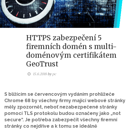
HTTPS zabezpečení 5
firemních domén s multi-
doménovým certifikátem
GeoTrust
15.6.2018
by
pc
S blížícím se červencovým vydáním prohlížeče
Chrome 68 by všechny firmy mající webové stránky
měly zpozornět, neboť nezabezpečené stránky
pomocí TLS protokolu budou označeny jako „not
secure“. Je potřeba zabezpečit všechny firemní
stránky co nejdříve a k tomu se ideálně