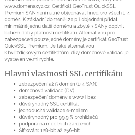
www.domenaxyz.cz. Certifikát GeoTrust QuickSSL
Premium SAN není nutné objednávat hned pro všech 1+4
domén. K základní doméně lze při objednání přidat
minimálně jednu další doménu a zbylé 3 SANy doplnit
během doby platnosti certifikátu. Alternativou pro
zabezpečení pouze jedné domény je certifikát GeoTrust
QuickSSL Premium. Je také alternativou
k hvězdičkovým certifikátům, díky doménové validaci je
vystaven velmi rychle.
Hlavní vlastnosti SSL certifikátu
zebezpečení až 5 domén (1+4 SAN)
doménová validace (DV)
zabezpečení domény s www i bez
důvěryhodný SSL certifikát
jednoduchá validace e-mailem
důvěryhodný pro 99,9 % prohlížečů
podpora na mobilních zařízeních
Šifrování: 128-bit až 256-bit