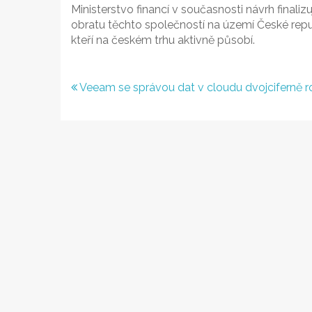
Ministerstvo financí v současnosti návrh finali
obratu těchto společností na území České repu
kteří na českém trhu aktivně působí.
Navigace
Veeam se správou dat v cloudu dvojciferně r
pro
příspěvek