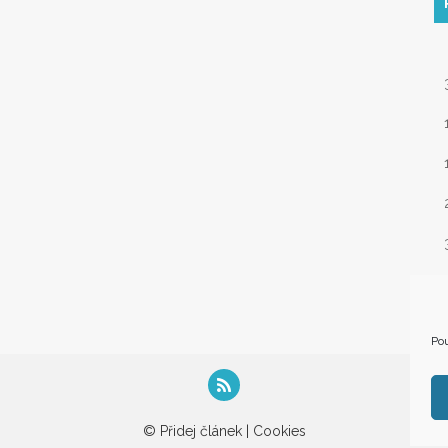
« 
Pou
© Přidej článek |
Cookies