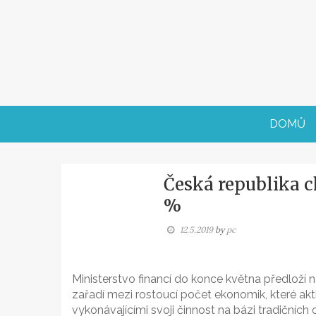
Skip
to
content
DOMŮ
Česká republika ch
%
12.5.2019
by
pc
Ministerstvo financí do konce května předloží 
zařadí mezi rostoucí počet ekonomik, které ak
vykonávajícími svoji činnost na bázi tradičníc