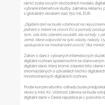
rámci zcela nových obchodních modelů digitáln
vybrané internetové služby, zejména reklamu,
s globálním obratem nad 750 mil. EUR.
„Digitální daň se bude vztahovat na nejvýznam
jednání o řešení na úrovni EU a pomalý postup 
tom, zda toto zdanění zavádět, ale od kdy, v ja
země, které odpověď na tyto otázky nalezly. Vy
spolupráce na mezinárodní úrovni,“ říká ministr
Zákon o dani z vybraných internetových služeb
digitální rozhraní společnostmi se stanovený
digitální daně, který kromě zdanění této cílen
shromážděných o uživatelích těchto digitálních
mnohostranných digitálních rozhraní.
Podle konzervativního odhadu bude předpoklád
okolo 5 mld. Kč. Účinnost zákona se bude odvíj
digitální daně v České republice je v polovině r