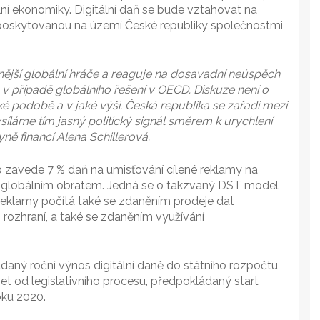
í ekonomiky. Digitální daň se bude vztahovat na
 poskytovanou na území České republiky společnostmi
nější globální hráče a reaguje na dosavadní neúspěch
v případě globálního řešení v OECD. Diskuze není o
ké podobě a v jaké výši. Česká republika se zařadí mezi
síláme tím jasný politický signál směrem k urychlení
yně financí Alena Schillerová.
 zavede 7 % daň na umisťování cílené reklamy na
m globálním obratem. Jedná se o takzvaný DST model
é reklamy počítá také se zdaněním prodeje dat
 rozhraní, a také se zdaněním využívání
aný roční výnos digitální daně do státního rozpočtu
et od legislativního procesu, předpokládaný start
oku 2020.