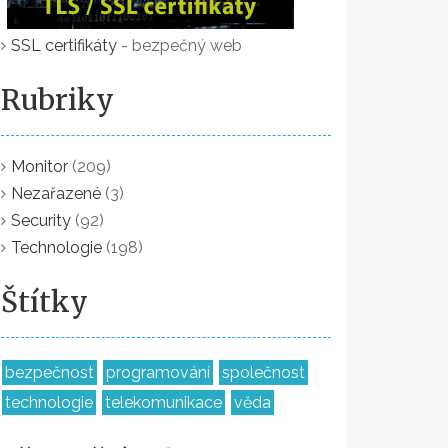
SSL certifikáty
- bezpečný web
Rubriky
Monitor
(209)
Nezařazené
(3)
Security
(92)
Technologie
(198)
Štítky
bezpečnost
programování
společnost
technologie
telekomunikace
věda