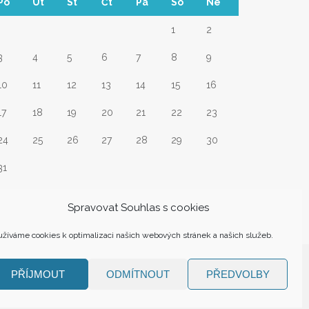
Po
Út
St
Čt
Pá
So
Ne
1
2
3
4
5
6
7
8
9
10
11
12
13
14
15
16
17
18
19
20
21
22
23
24
25
26
27
28
29
30
31
Srp
Spravovat Souhlas s cookies
žíváme cookies k optimalizaci našich webových stránek a našich služeb.
PŘÍJMOUT
ODMÍTNOUT
PŘEDVOLBY