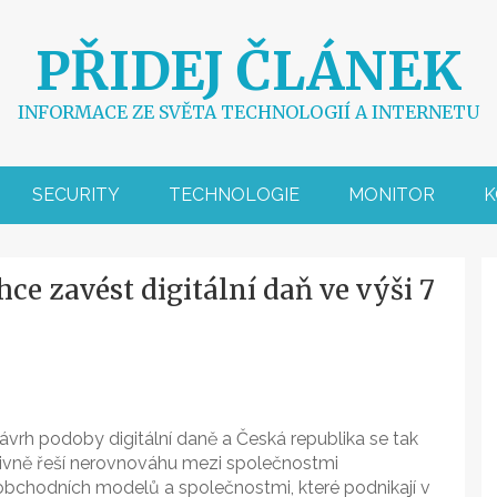
PŘIDEJ ČLÁNEK
INFORMACE ZE SVĚTA TECHNOLOGIÍ A INTERNETU
SECURITY
TECHNOLOGIE
MONITOR
K
ce zavést digitální daň ve výši 7
návrh podoby digitální daně a Česká republika se tak
tivně řeší nerovnováhu mezi společnostmi
h obchodních modelů a společnostmi, které podnikají v