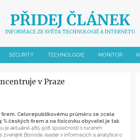
PŘIDEJ ČLÁNEK
INFORMACE ZE SVĚTA TECHNOLOGIÍ A INTERNETU
SECURITY
TECHNOLOGIE
MONITOR
K
ncentruje v Praze
47 firem. Celorepublikovému průměru se zcela
 % českých firem a na tisícovku obyvatel je tak
u je aktuálně 485 908 společností s ručením
veřejnil Bisnode, leader v informacích a analytice o