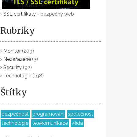
SSL certifikáty
- bezpečný web
Rubriky
Monitor
(209)
Nezařazené
(3)
Security
(92)
Technologie
(198)
Štítky
bezpečnost
programování
společnost
technologie
telekomunikace
věda