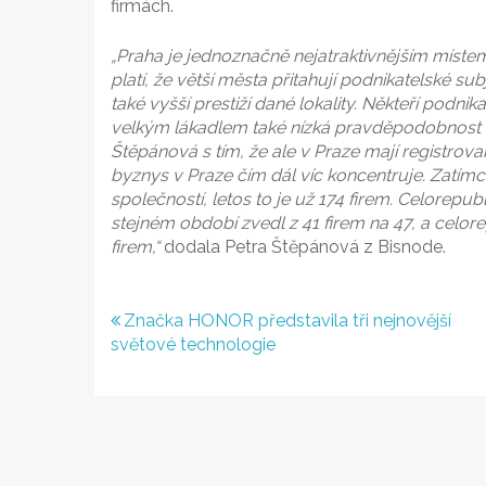
firmách.
„Praha je jednoznačně nejatraktivnějším míste
platí, že větší města přitahují podnikatelské su
také vyšší prestiží dané lokality. Někteří podni
velkým lákadlem také nízká pravděpodobnost d
Štěpánová s tím, že ale v Praze mají registrované
byznys v Praze čím dál víc koncentruje. Zatímc
společností, letos to je už 174 firem. Celorepu
stejném období zvedl z 41 firem na 47, a celo
firem,“
dodala Petra Štěpánová z Bisnode.
Navigace
Značka HONOR představila tři nejnovější
světové technologie
pro
příspěvek