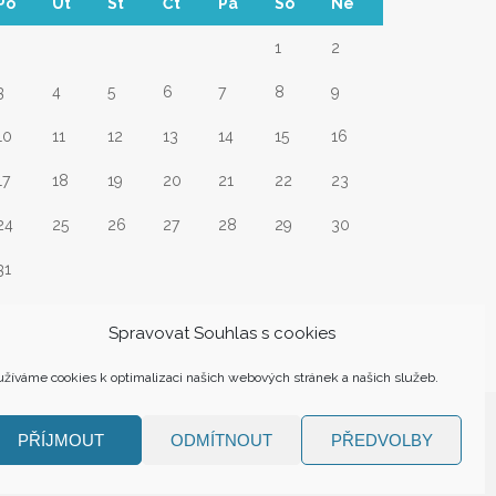
Po
Út
St
Čt
Pá
So
Ne
1
2
3
4
5
6
7
8
9
10
11
12
13
14
15
16
17
18
19
20
21
22
23
24
25
26
27
28
29
30
31
Srp
Spravovat Souhlas s cookies
žíváme cookies k optimalizaci našich webových stránek a našich služeb.
PŘÍJMOUT
ODMÍTNOUT
PŘEDVOLBY