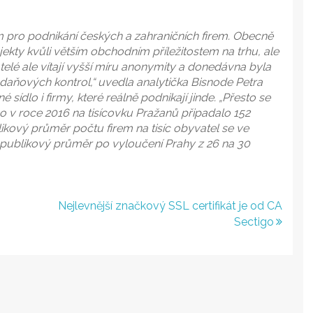
m pro podnikání českých a zahraničních firem. Obecně
bjekty kvůli větším obchodním příležitostem na trhu, ale
katelé ale vítají vyšší míru anonymity a donedávna byla
aňových kontrol,“ uvedla analytička Bisnode Petra
 sídlo i firmy, které reálně podnikají jinde. „Přesto se
o v roce 2016 na tisícovku Pražanů připadalo 152
blikový průměr počtu firem na tisíc obyvatel se ve
republikový průměr po vyloučení Prahy z 26 na 30
Nejlevnější značkový SSL certifikát je od CA
Sectigo