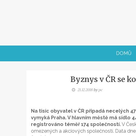
Skip
to
content
DOMŮ
Byznys v ČR se ko
21.12.2018
by
pc
Na tisíc obyvatel v ČR připadá necelých 
vymyká Praha. V hlavním městě má sídlo 44
registrováno téměř 174 společností.
V Česk
omezených a akciových společností. Data dnes z