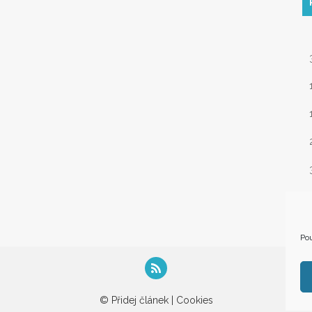
« 
Pou
© Přidej článek |
Cookies