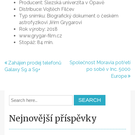
Producent: Slezská univerzita v Opavě
Distribuce: Vojtěch Filčev
Typ snímku: Biografický dokument o českém
astrofyzikovi Jiřím Grygarovi
Rok výroby: 2018
www.grygar-film.cz
Stopáž: 84 min.
Navigace
Společnost Moravia potřetí
Zahájen prodej telefonů
po sobě v Inc. 5000
Galaxy S9 a S9+
pro
Europe
příspěvek
Nejnovější příspěvky