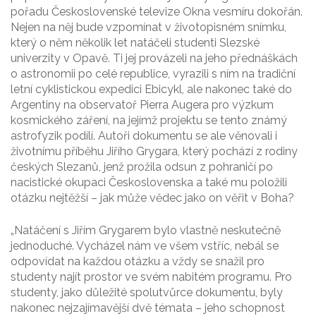
pořadu Československé televize Okna vesmíru dokořán.
Nejen na něj bude vzpomínat v životopisném snímku,
který o něm několik let natáčeli studenti Slezské
univerzity v Opavě. Ti jej provázeli na jeho přednáškách
o astronomii po celé republice, vyrazili s ním na tradiční
letní cyklistickou expedici Ebicykl, ale nakonec také do
Argentiny na observatoř Pierra Augera pro výzkum
kosmického záření, na jejímž projektu se tento známý
astrofyzik podílí. Autoři dokumentu se ale věnovali i
životnímu příběhu Jiřího Grygara, který pochází z rodiny
českých Slezanů, jenž prožila odsun z pohraničí po
nacistické okupaci Československa a také mu položili
otázku nejtěžší – jak může vědec jako on věřit v Boha?
„Natáčení s Jiřím Grygarem bylo vlastně neskutečně
jednoduché. Vycházel nám ve všem vstříc, nebál se
odpovídat na každou otázku a vždy se snažil pro
studenty najít prostor ve svém nabitém programu. Pro
studenty, jako důležité spolutvůrce dokumentu, byly
nakonec nejzajímavější dvě témata – jeho schopnost