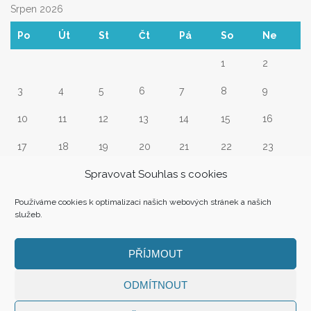
Srpen 2026
Po
Út
St
Čt
Pá
So
Ne
1
2
3
4
5
6
7
8
9
10
11
12
13
14
15
16
17
18
19
20
21
22
23
Spravovat Souhlas s cookies
24
25
26
27
28
29
30
31
Používáme cookies k optimalizaci našich webových stránek a našich
služeb.
« Srp
PŘÍJMOUT
ODMÍTNOUT