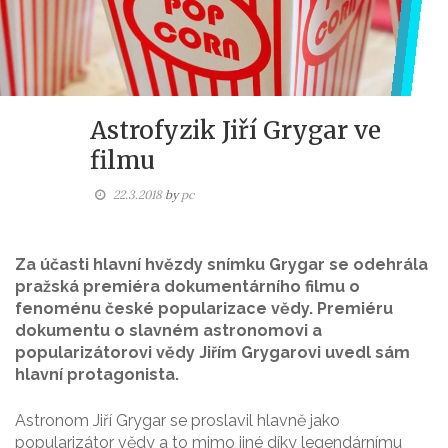
Astrofyzik Jiří Grygar ve
filmu
22.3.2018
by
pc
Za účasti hlavní hvězdy snímku Grygar se odehrála
pražská premiéra dokumentárního filmu o
fenoménu české popularizace vědy. Premiéru
dokumentu o slavném astronomovi a
popularizátorovi vědy Jiřím Grygarovi uvedl sám
hlavní protagonista.
Astronom Jiří Grygar se proslavil hlavně jako
popularizátor vědy a to mimo jiné díky legendárnímu