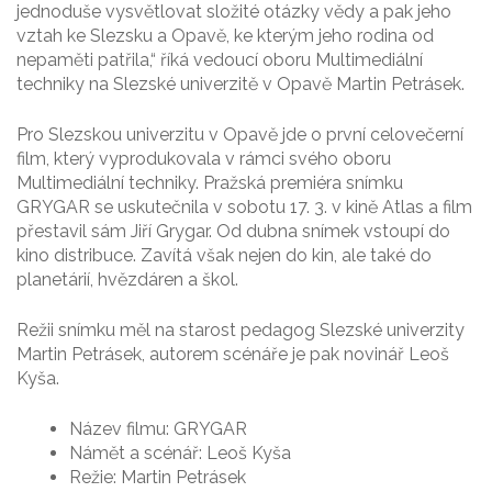
jednoduše vysvětlovat složité otázky vědy a pak jeho
vztah ke Slezsku a Opavě, ke kterým jeho rodina od
nepaměti patřila,“ říká vedoucí oboru Multimediální
techniky na Slezské univerzitě v Opavě Martin Petrásek.
Pro Slezskou univerzitu v Opavě jde o první celovečerní
film, který vyprodukovala v rámci svého oboru
Multimediální techniky. Pražská premiéra snímku
GRYGAR se uskutečnila v sobotu 17. 3. v kině Atlas a film
přestavil sám Jiří Grygar. Od dubna snímek vstoupí do
kino distribuce. Zavítá však nejen do kin, ale také do
planetárií, hvězdáren a škol.
Režii snímku měl na starost pedagog Slezské univerzity
Martin Petrásek, autorem scénáře je pak novinář Leoš
Kyša.
Název filmu: GRYGAR
Námět a scénář: Leoš Kyša
Režie: Martin Petrásek