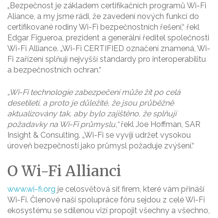
„Bezpečnost je základem certifikačních programů Wi-Fi
Aliance, a my jsme rádi, že zavedení nových funkcí do
certifikované rodiny Wi-Fi bezpečnostních řešení,“ řekl
Edgar Figueroa, prezident a generální ředitel společnosti
Wi-Fi Alliance. „Wi-Fi CERTIFIED označení znamená, Wi-
Fi zařízení splňují nejvyšší standardy pro interoperabilitu
a bezpečnostních ochran.“
„Wi-Fi technologie zabezpečení může žít po celá
desetiletí, a proto je důležité, že jsou průběžně
aktualizovány tak, aby bylo zajištěno, že splňují
požadavky na Wi-Fi průmyslu,“
řekl Joe Hoffman, SAR
Insight & Consulting. „Wi-Fi se vyvíjí udržet vysokou
úroveň bezpečnosti jako průmysl požaduje zvýšení.“
O Wi-Fi Allianci
www.wi-fi.org
je celosvětová síť firem, které vám přináší
Wi-Fi. Členové naší spolupráce fóru sejdou z celé Wi-Fi
ekosystému se sdílenou vizí propojit všechny a všechno,