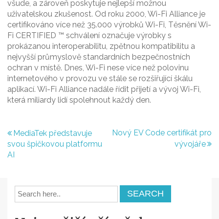
všude, a zároveň poskytuje nejlepší možnou
uživatelskou zkušenost. Od roku 2000, Wi-Fi Alliance je
certifikováno více než 35.000 výrobků Wi-Fi, Těsnění Wi-
Fi CERTIFIED ™ schválení označuje výrobky s
prokázanou interoperabilitu, zpětnou kompatibilitu a
nejvyšší průmyslově standardních bezpečnostních
ochran v místě. Dnes, Wi-Fi nese více než polovinu
internetového v provozu ve stále se rozšiřující škálu
aplikací. Wi-Fi Alliance nadále řídit přijetí a vývoj Wi-Fi,
která miliardy lidí spolehnout každý den.
Navigace
Nový EV Code certifikát pro
MediaTek představuje
svou špičkovou platformu
vývojáře
pro
AI
příspěvek