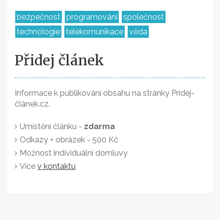
bezpečnost
programování
společnost
technologie
telekomunikace
věda
Přidej článek
Informace k publikování obsahu na stránky Pridej-
článek.cz.
Umístění článku -
zdarma
Odkazy + obrázek - 500 Kč
Možnost individuální domluvy
Více
v kontaktu