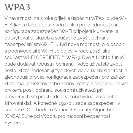
WPA3
V návaznosti na široké přijetí a úspěchu WPA2, bude Wi-
Fi Alliance také dodat sadu funkcí pro zjednodušení
konfigurace zabezpečení Wi-Fi připojení k uživateli a
poskytovateli služeb a současně zvýšit ochranu
zabezpečení sítě Wi-Fi. Čtyři nové možnosti pro osobní
a podnikové sítě Wi-Fi se objeví v roce 2018 jako
součást Wi-Fi CERTIFIED ™ WPA3. Dvě z těchto funkcí
bude dodávat robustní ochranu, i když uživatelé zvolit
heslo, které nedosahují typických doporučení složitosti a
zjednoduší proces konfigurace zabezpečení pro zařízení,
která mají omezený nebo žádný rozhraní displeje. Dalším
prvkem, posílí ochranu soukromí uživatelů při
otevřených sítí prostřednictvím individualizovaného
šifrování dat. A konečně, 192-bit sada zabezpečení, v
souladu s Obchodním National Security Algorithm
(CNSA) Suite od Výboru pro národní bezpečnost
Systems,