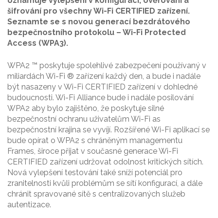
oznamuje vylepšení v konfiguraci, ověřování a
šifrování pro všechny Wi-Fi CERTIFIED zařízení.
Seznamte se s novou generací bezdrátového
bezpečnostního protokolu – Wi-Fi Protected
Access (WPA3).
WPA2 ™ poskytuje spolehlivé zabezpečení používaný v
miliardách Wi-Fi ® zařízení každý den, a bude i nadále
být nasazeny v Wi-Fi CERTIFIED zařízení v dohledné
budoucnosti. Wi-Fi Alliance bude i nadále posilování
WPA2 aby bylo zajištěno, že poskytuje silné
bezpečnostní ochranu uživatelům Wi-Fi as
bezpečnostní krajina se vyvíjí. Rozšířené Wi-Fi aplikací se
bude opírat o WPA2 s chráněným managementu
Frames, široce přijat v současné generace Wi-Fi
CERTIFIED zařízení udržovat odolnost kritických sítích.
Nová vylepšení testování také sníží potenciál pro
zranitelnosti kvůli problémům se sítí konfigurací, a dále
chránit spravované sítě s centralizovaných služeb
autentizace.