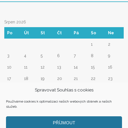
Srpen 2026
Po
Út
St
Čt
Pá
So
Ne
1
2
3
4
5
6
7
8
9
10
11
12
13
14
15
16
17
18
19
20
21
22
23
Spravovat Souhlas s cookies
24
25
26
27
28
29
30
31
Používáme cookies k optimalizaci našich webových stránek a našich
služeb.
« Srp
PŘÍJMOUT