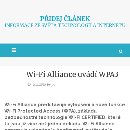
Skip
to
content
PŘIDEJ ČLÁNEK
INFORMACE ZE SVĚTA TECHNOLOGIÍ A INTERNETU
Wi-Fi Alliance uvádí WPA3
10.1.2018
by
pc
Wi-Fi Alliance představuje vylepšení a nové funkce
Wi-Fi Protected Access (WPA), základu
bezpečnostní technologie Wi-Fi CERTIFIED, které
tu jsou již více než jednu dekádu. Wi-Fi Alliance