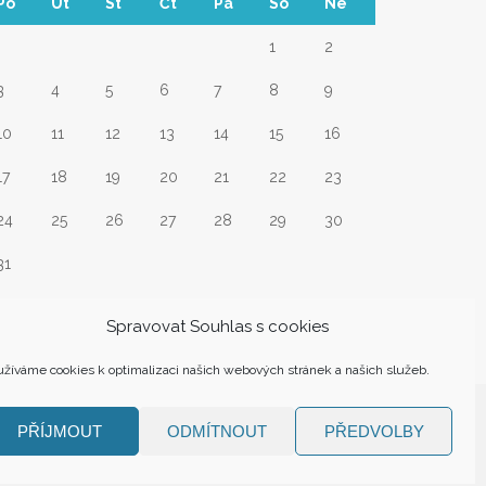
Po
Út
St
Čt
Pá
So
Ne
1
2
3
4
5
6
7
8
9
10
11
12
13
14
15
16
17
18
19
20
21
22
23
24
25
26
27
28
29
30
31
Srp
Spravovat Souhlas s cookies
žíváme cookies k optimalizaci našich webových stránek a našich služeb.
PŘÍJMOUT
ODMÍTNOUT
PŘEDVOLBY