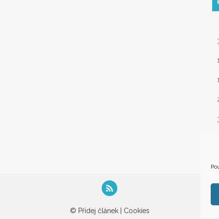
« 
Pou
© Přidej článek |
Cookies