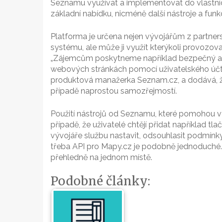
Seznamu využívat a implementovat do vlastní
základní nabídku, nicméně další nástroje a fun
Platforma je určena nejen vývojářům z partne
systému, ale může ji využít kterýkoli provozov
„Zájemcům poskytneme například bezpečný a ko
webových stránkách pomocí uživatelského účtu
produktová manažerka Seznam.cz, a dodává, že
případě naprostou samozřejmostí.
Použití nástrojů od Seznamu, které pomohou vy
případě, že uživatelé chtějí přidat například tla
vývojáře službu nastavit, odsouhlasit podmínky 
třeba API pro Mapy.cz je podobně jednoduché.
přehledně na jednom místě.
Podobné články: