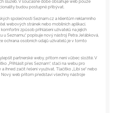
ch služeb. V současné době obsahuje web pouze
kcionality budou postupně přibývat.
rských společností Seznam.cz a klientům reklamního
atel webových stránek nebo mobilních aplikací.
mfortní způsob přihlášení uživatelů na jejich
 u Seznamu,“ popisuje nový nástroj Petra Jeřábková,
 ochrana osobních údajů uživatelů je v tomto
lepšit partnerské weby, přitom není vůbec složité. V
čítko „Přihlásit přes Seznam“, stačí na webu pro
a ihned začít řešení využívat. Tlačítko „Líbí se“ nebo
 Nový web přitom představí všechny nástroje