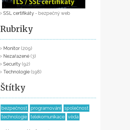
SSL certifikáty
- bezpečný web
Rubriky
Monitor
(209)
Nezařazené
(3)
Security
(92)
Technologie
(198)
Štítky
bezpečnost
programování
společnost
technologie
telekomunikace
věda