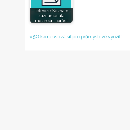
Televize Seznam
zaznamenala
meziroční nárůst
Navigace
5G kampusová síť pro průmyslové využití
pro
příspěvek