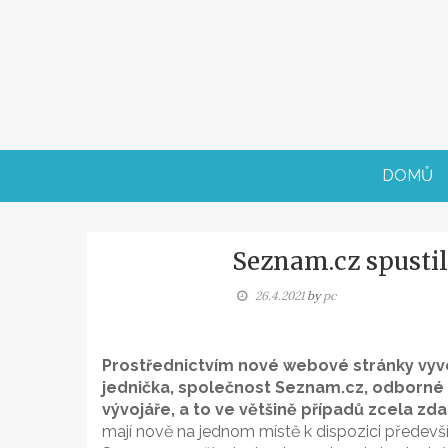
Skip
to
content
DOMŮ
Seznam.cz spusti
26.4.2021
by
pc
Prostřednictvím nové webové stránky vyv
jednička, společnost Seznam.cz, odborné 
vývojáře, a to ve většině případů zcela zd
mají nově na jednom místě k dispozici předevš