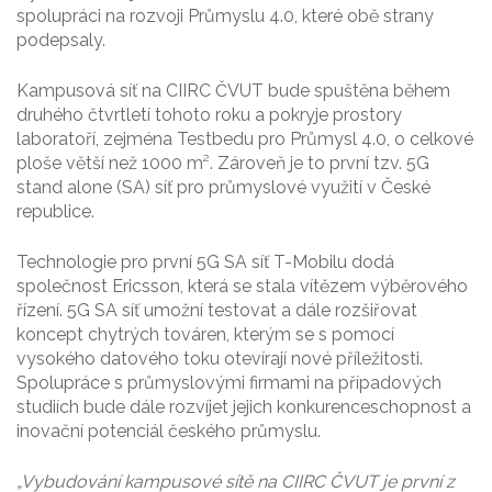
spolupráci na rozvoji Průmyslu 4.0, které obě strany
podepsaly.
Kampusová síť na CIIRC ČVUT bude spuštěna během
druhého čtvrtletí tohoto roku a pokryje prostory
laboratoří, zejména Testbedu pro Průmysl 4.0, o celkové
ploše větší než 1000 m². Zároveň je to první tzv. 5G
stand alone (SA) síť pro průmyslové využití v České
republice.
Technologie pro první 5G SA síť T-Mobilu dodá
společnost Ericsson, která se stala vítězem výběrového
řízení. 5G SA síť umožní testovat a dále rozšiřovat
koncept chytrých továren, kterým se s pomocí
vysokého datového toku otevírají nové příležitosti.
Spolupráce s průmyslovými firmami na případových
studiích bude dále rozvíjet jejich konkurenceschopnost a
inovační potenciál českého průmyslu.
„Vybudování kampusové sítě na CIIRC ČVUT je první z