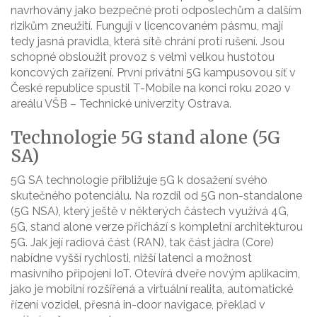
navrhovány jako bezpečné proti odposlechům a dalším
rizikům zneužití. Fungují v licencovaném pásmu, mají
tedy jasná pravidla, která sítě chrání proti rušení. Jsou
schopné obsloužit provoz s velmi velkou hustotou
koncových zařízení. První privátní 5G kampusovou síť v
České republice spustil T-Mobile na konci roku 2020 v
areálu VŠB – Technické univerzity Ostrava.
Technologie 5G stand alone (5G
SA)
5G SA technologie přibližuje 5G k dosažení svého
skutečného potenciálu. Na rozdíl od 5G non-standalone
(5G NSA), který ještě v některých částech využívá 4G,
5G, stand alone verze přichází s kompletní architekturou
5G. Jak její radiová část (RAN), tak část jádra (Core)
nabídne vyšší rychlosti, nižší latenci a možnost
masivního připojení IoT. Otevírá dveře novým aplikacím,
jako je mobilní rozšířená a virtuální realita, automatické
řízení vozidel, přesná in-door navigace, překlad v