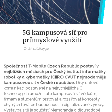
5G kampusová síť pro
průmyslové využití
23.4.2021
by
pc
Společnost T-Mobile Czech Republic postaví v
nejbližších měsících pro Český institut informatiky,
robotiky a kybernetiky (CIIRC) ČVUT nejmodernější
kampusovou síť v České republice.
Díky datové
komunikaci postavené na nejrychlejších 5G
technologiích umožní tato kampusová síť vědcům,
firmám a studentům testovat a rozšiřovat koncepty
chytrých továren budoucnosti a digitalizované výroby.
Výstavba sítě je součástí Memoranda o dlouhodobé