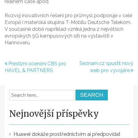
reálném čase apod.
Rozvoj inovativních řešení pro průmysl podporuje v celé
Evropě i mateřská skupina T-Mobilu Deutsche Telekom.
V současné době například vzniká jedna z největších
evropských 5G kampusových sítí na výstavišti v
Hannoveru.
Navigace
Seznam.cz spustil nový
Prestižní ocenění CBS pro
HAVEL & PARTNERS
web pro vývojáře
pro
příspěvek
Nejnovější příspěvky
Huawei dokáže prostřednictvím ai předpovídat