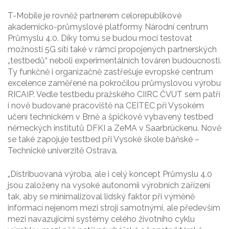
T-Mobile je rovněž partnerem celorepublikové
akademicko-průmyslové platformy Národní centrum
Průmyslu 4.0. Díky tomu se budou moci testovat
možnosti 5G sítí také v rámci propojených partnerských
„testbedů“ neboli experimentálních továren budoucnosti.
Ty funkčně i organizačně zastřešuje evropské centrum
excelence zaměřené na pokročilou průmyslovou výrobu
RICAIP. Vedle testbedu pražského CIIRC ČVUT sem patří
i nově budované pracoviště na CEITEC při Vysokém
učení technickém v Brně a špičkově vybavený testbed
německých institutů DFKI a ZeMA v Saarbrückenu. Nově
se také zapojuje testbed při Vysoké škole báňské –
Technické univerzitě Ostrava.
„Distribuovaná výroba, ale i celý koncept Průmyslu 4.0
jsou založeny na vysoké autonomii výrobních zařízení
tak, aby se minimalizoval lidský faktor při výměně
informací nejenom mezi stroji samotnými, ale především
mezi navazujícími systémy celého životního cyklu