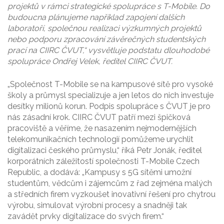
projektů v rámci strategické spolupráce s T-Mobile. Do
budoucna plánujeme například zapojení dalších
laboratoří, společnou realizaci výzkumných projektů
nebo podporu zpracování závěrečných studentských
prací na CIIRC ČVUT,“ vysvětluje podstatu dlouhodobé
spolupráce Ondřej Velek, ředitel CIIRC ČVUT.
„Společnost T-Mobile se na kampusové sítě pro vysoké
školy a průmysl specializuje a jen letos do nich investuje
desítky milionů korun. Podpis spolupráce s ČVUT je pro
nás zásadní krok. CIIRC ČVUT patří mezi špičková
pracoviště a věříme, že nasazením nejmodernějších
telekomunikačních technologií pomůžeme urychlit
digitalizaci českého průmyslu,“ říká Petr Jonák, ředitel
korporátních záležitostí společnosti T-Mobile Czech
Republic, a dodává: „Kampusy s 5G sítěmi umožní
studentům, vědcům i zájemcům z řad zejména malých
a středních firem vyzkoušet inovativní řešení pro chytrou
výrobu, simulovat výrobní procesy a snadněji tak
zavádět prvky digitalizace do svých firem.“