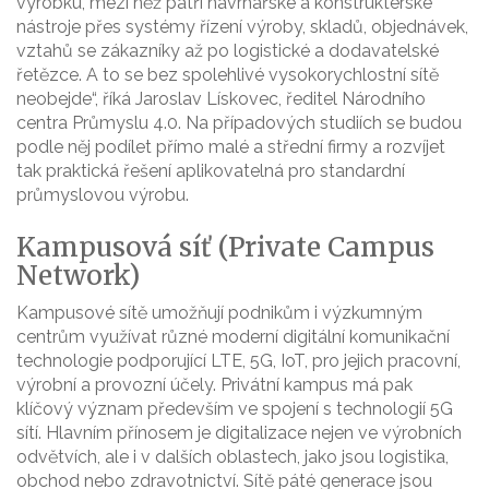
výrobku, mezi něž patří návrhářské a konstruktérské
nástroje přes systémy řízení výroby, skladů, objednávek,
vztahů se zákazníky až po logistické a dodavatelské
řetězce. A to se bez spolehlivé vysokorychlostní sítě
neobejde“, říká Jaroslav Lískovec, ředitel Národního
centra Průmyslu 4.0. Na případových studiích se budou
podle něj podílet přímo malé a střední firmy a rozvíjet
tak praktická řešení aplikovatelná pro standardní
průmyslovou výrobu.
Kampusová síť (Private Campus
Network)
Kampusové sítě umožňují podnikům i výzkumným
centrům využívat různé moderní digitální komunikační
technologie podporující LTE, 5G, IoT, pro jejich pracovní,
výrobní a provozní účely. Privátní kampus má pak
klíčový význam především ve spojení s technologií 5G
sítí. Hlavním přínosem je digitalizace nejen ve výrobních
odvětvích, ale i v dalších oblastech, jako jsou logistika,
obchod nebo zdravotnictví. Sítě páté generace jsou