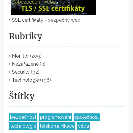
SSL certifikáty
- bezpečný web
Rubriky
Monitor
(209)
Nezařazené
(3)
Security
(92)
Technologie
(198)
Štítky
bezpečnost
programování
společnost
technologie
telekomunikace
věda