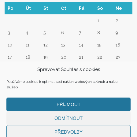
Po
Út
St
Čt
Pá
So
Ne
1
2
3
4
5
6
7
8
9
10
11
12
13
14
15
16
17
18
19
20
21
22
23
Spravovat Souhlas s cookies
24
25
26
27
28
29
30
31
Používáme cookies k optimalizaci našich webových stránek a našich
služeb.
« Srp
PŘÍJMOUT
ODMÍTNOUT
PŘEDVOLBY