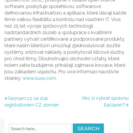
software, poskytuje spolehlivou, softwarově
definovanou infrastrukturu a aplikace, které dávají každé
firmě velkou flexibilitu a kontrolu nad vlastním IT. Více
než 25 let vývoje špičkových technologií,
nadstandardních služeb a spolupráce s kvalitními
partnery vytváří certifikované a podporované produkty,
které našim klientům umožňují zjednodušovat složité
systémy, snižovat náklady a poskytovat klíčové služby
pro chod firmy. Dlouhotrvající obchodní vztahy, které
kolem sebe budujeme, přinášejí zajímavé inovace, které
jsou základem úspěchu. Pro více informací navštivte
stránky:
www.suse.com
.
Navigace
Ako si vybrať správnu
Seznam.cz se stal
registrátorem CZ domén
tlačiareň?
pro
příspěvek