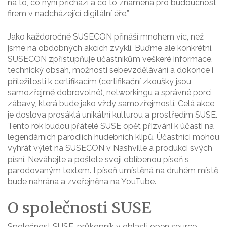
na to, co nyní přichází a co to znamená pro budoucnost
firem v nadcházející digitální éře.”
Jako každoročně SUSECON přináší mnohem víc, než
jsme na obdobných akcích zvyklí. Buďme ale konkrétní,
SUSECON zpřístupňuje účastníkům veškeré informace,
technický obsah, možnosti sebevzdělávání a dokonce i
příležitosti k certifikacím (certifikační zkoušky jsou
samozřejmě dobrovolné), networkingu a správné porci
zábavy, která bude jako vždy samozřejmostí. Celá akce
je doslova prosáklá unikátní kulturou a prostředím SUSE.
Tento rok budou přátelé SUSE opět přizváni k účasti na
legendárních parodiích hudebních klipů. Účastníci mohou
vyhrát výlet na SUSECON v Nashville a produkci svých
písní. Neváhejte a pošlete svoji oblíbenou píseň s
parodovaným textem. I píseň umístěná na druhém místě
bude nahrána a zveřejněna na YouTube.
O společnosti SUSE
Společnost SUSE, průkopník v oblasti open source