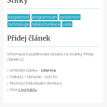
Štítky
bezpečnost
programování
společnost
technologie
telekomunikace
věda
Přidej článek
Informace k publikování obsahu na stránky Pridej-
článek.cz.
Umístění článku -
zdarma
Odkazy + obrázek - 500 Kč
Možnost individuální domluvy
Více
v kontaktu