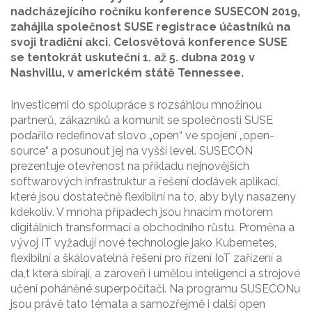
nadcházejícího ročníku konference SUSECON 2019,
zahájila společnost SUSE registrace účastníků na
svoji tradiční akci. Celosvětová konference SUSE
se tentokrát uskuteční 1. až 5. dubna 2019 v
Nashvillu, v americkém státě Tennessee.
Investicemi do spolupráce s rozsáhlou množinou
partnerů, zákazníků a komunit se společnosti SUSE
podařilo redefinovat slovo „open“ ve spojení „open-
source“ a posunout jej na vyšší level. SUSECON
prezentuje otevřenost na příkladu nejnovějších
softwarových infrastruktur a řešení dodávek aplikací,
které jsou dostatečně flexibilní na to, aby byly nasazeny
kdekoliv. V mnoha případech jsou hnacím motorem
digitálních transformací a obchodního růstu. Proměna a
vývoj IT vyžadují nové technologie jako Kubernetes,
flexibilní a škálovatelná řešení pro řízení IoT zařízení a
da,t která sbírají, a zároveň i umělou inteligenci a strojové
učení poháněné superpočítači. Na programu SUSECONu
jsou právě tato témata a samozřejmě i další open