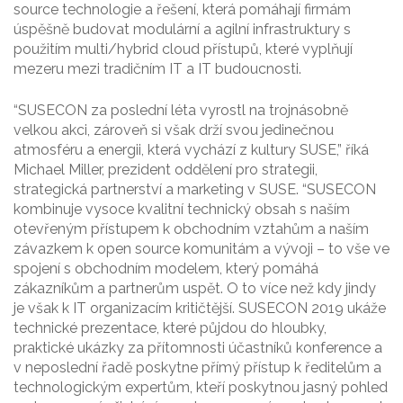
source technologie a řešení, která pomáhají firmám
úspěšně budovat modulární a agilní infrastruktury s
použitím multi/hybrid cloud přístupů, které vyplňují
mezeru mezi tradičním IT a IT budoucnosti.
“SUSECON za poslední léta vyrostl na trojnásobně
velkou akci, zároveň si však drží svou jedinečnou
atmosféru a energii, která vychází z kultury SUSE,” říká
Michael Miller, prezident oddělení pro strategii,
strategická partnerství a marketing v SUSE. “SUSECON
kombinuje vysoce kvalitní technický obsah s naším
otevřeným přístupem k obchodním vztahům a naším
závazkem k open source komunitám a vývoji – to vše ve
spojení s obchodním modelem, který pomáhá
zákazníkům a partnerům uspět. O to více než kdy jindy
je však k IT organizacím kritičtější. SUSECON 2019 ukáže
technické prezentace, které půjdou do hloubky,
praktické ukázky za přítomnosti účastníků konference a
v neposlední řadě poskytne přímý přístup k ředitelům a
technologickým expertům, kteří poskytnou jasný pohled