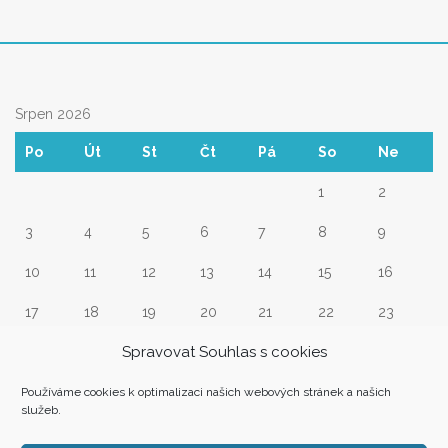
Srpen 2026
Po
Út
St
Čt
Pá
So
Ne
1
2
3
4
5
6
7
8
9
10
11
12
13
14
15
16
17
18
19
20
21
22
23
Spravovat Souhlas s cookies
24
25
26
27
28
29
30
31
Používáme cookies k optimalizaci našich webových stránek a našich
služeb.
« Srp