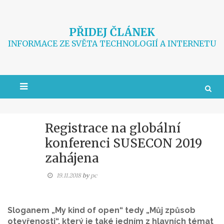
Skip
to
content
PŘIDEJ ČLÁNEK
INFORMACE ZE SVĚTA TECHNOLOGIÍ A INTERNETU
Registrace na globální
konferenci SUSECON 2019
zahájena
19.11.2018
by
pc
Sloganem „My kind of open“ tedy „Můj způsob
otevřenosti“, který je také jedním z hlavních témat