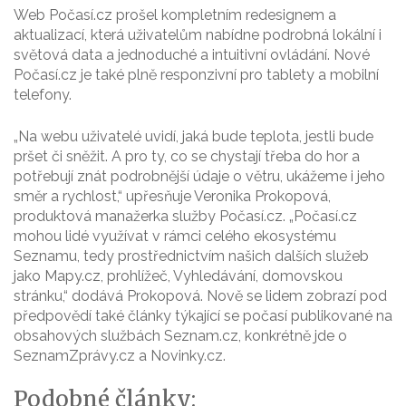
Web Počasí.cz prošel kompletním redesignem a
aktualizací, která uživatelům nabídne podrobná lokální i
světová data a jednoduché a intuitivní ovládání. Nové
Počasí.cz je také plně responzivní pro tablety a mobilní
telefony.
„Na webu uživatelé uvidí, jaká bude teplota, jestli bude
pršet či sněžit. A pro ty, co se chystají třeba do hor a
potřebují znát podrobnější údaje o větru, ukážeme i jeho
směr a rychlost,“ upřesňuje Veronika Prokopová,
produktová manažerka služby Počasí.cz. „Počasí.cz
mohou lidé využívat v rámci celého ekosystému
Seznamu, tedy prostřednictvím našich dalších služeb
jako Mapy.cz, prohlížeč, Vyhledávání, domovskou
stránku,“ dodává Prokopová. Nově se lidem zobrazí pod
předpovědí také články týkající se počasí publikované na
obsahových službách Seznam.cz, konkrétně jde o
SeznamZprávy.cz a Novinky.cz.
Podobné články: