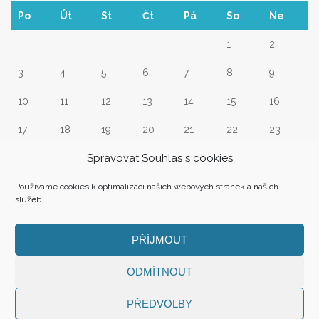
Po
Út
St
Čt
Pá
So
Ne
1
2
3
4
5
6
7
8
9
10
11
12
13
14
15
16
17
18
19
20
21
22
23
Spravovat Souhlas s cookies
24
25
26
27
28
29
30
31
Používáme cookies k optimalizaci našich webových stránek a našich
služeb.
« Srp
PŘÍJMOUT
ODMÍTNOUT
PŘEDVOLBY