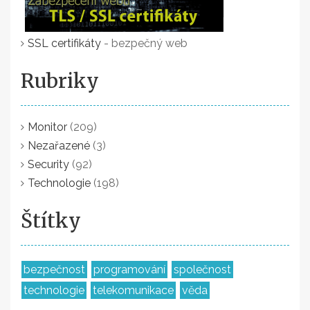
SSL certifikáty
- bezpečný web
Rubriky
Monitor
(209)
Nezařazené
(3)
Security
(92)
Technologie
(198)
Štítky
bezpečnost
programování
společnost
technologie
telekomunikace
věda