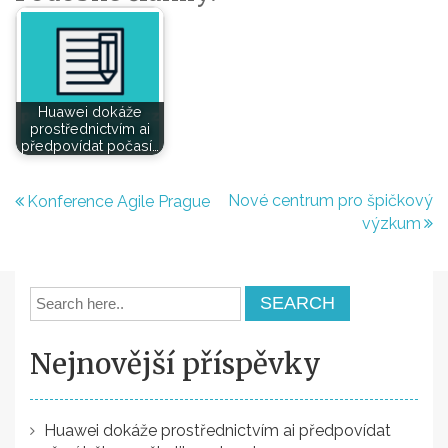
Huawei dokáže
prostřednictvím ai
předpovídat počasí…
Navigace
Nové centrum pro špičkový
Konference Agile Prague
výzkum
pro
příspěvek
Nejnovější příspěvky
Huawei dokáže prostřednictvím ai předpovídat