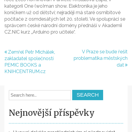
kategorii One (wo)man show. Elektronika je jeho
koníčkem už od dětství; nejraději má staré osmibitové
počítače z osmdesátých let 20. století. Ve spolupráci se
správcem české národní domény přednáší v Akademii
CZ.NIC kurz „Arduino pro učitele“.
Navigace
V Praze se bude řešit
Zemřel Petr Michálek,
problematika městských
zakladatel společností
pro
PEMIC BOOKS a
dat
příspěvek
KNIHCENTRUM.cz
Nejnovější příspěvky