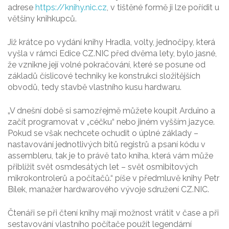
adrese
https://knihy.nic.cz
, v tištěné formě ji lze pořídit u
většiny knihkupců.
Již krátce po vydání knihy Hradla, volty, jednočipy, která
vyšla v rámci Edice CZ.NIC před dvěma lety, bylo jasné,
že vznikne její volné pokračování, které se posune od
základů číslicové techniky ke konstrukci složitějších
obvodů, tedy stavbě vlastního kusu hardwaru.
„V dnešní době si samozřejmě můžete koupit Arduino a
začít programovat v „céčku“ nebo jiném vyšším jazyce.
Pokud se však nechcete ochudit o úplné základy –
nastavování jednotlivých bitů registrů a psaní kódu v
assembleru, tak je to právě tato kniha, která vám může
přiblížit svět osmdesátých let – svět osmibitových
mikrokontrolerů a počítačů.“ píše v předmluvě knihy Petr
Bílek, manažer hardwarového vývoje sdružení CZ.NIC.
Čtenáři se při čtení knihy mají možnost vrátit v čase a při
sestavování vlastního počítače použít legendární