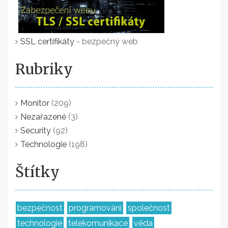
SSL certifikáty
- bezpečný web
Rubriky
Monitor
(209)
Nezařazené
(3)
Security
(92)
Technologie
(198)
Štítky
bezpečnost
programování
společnost
technologie
telekomunikace
věda