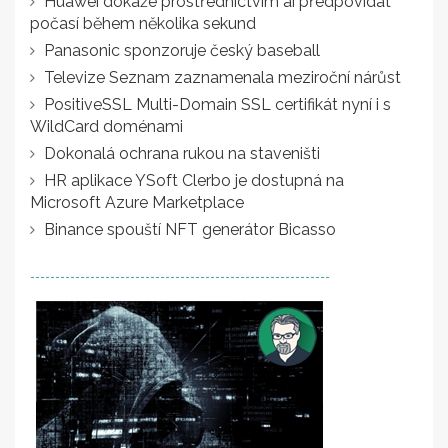
Huawei dokáže prostřednictvím ai předpovídat
počasí během několika sekund
Panasonic sponzoruje český baseball
Televize Seznam zaznamenala meziroční nárůst
PositiveSSL Multi-Domain SSL certifikát nyní i s
WildCard doménami
Dokonalá ochrana rukou na staveništi
HR aplikace YSoft Clerbo je dostupná na
Microsoft Azure Marketplace
Binance spouští NFT generátor Bicasso