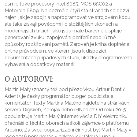
osmibitové procesory Intel 8085, MOS 65C02 a
Motorola 6809. Na bezmála čtyři sta stranách se dozví
nejen, jak je zapojit a naprogramovat ve strojovém kódu,
ale také získají povědomí i o složitějších úkonech a
modernějších tricích, jako jsou malé barevné displeje,
generování zvuku, zapojování periferií nebo různé
způsoby rozšiřování paměti. Zároveň je kniha doplněna
online průvodcem, ve kterém jsou k dispozici
dokumentace případových studií, ukázky programového
vybavení a dodatkový materiál.
O AUTOROVI:
Martin Malý (známý též pod přezdívkou Arthur Dent či
Adent), je český programátor, bloger, publicista a
komentátor. Texty Martina Malého najdete na stránkách
serverů Digiweb, Zdroják nebo iHNed.cz Od roku 2015
popularizuje Martin Malý Internet věcí a DIY elektroniku,
přednáší o těchto oborech a školí zájemce o platformu
Arduino. Za svou popularizační činnost byl Martin Malý v
roce 2016 nominován v anketě Křišťálová Lupa, v