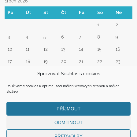
Srpen 2026
Po
Út
St
Čt
Pá
So
Ne
1
2
3
4
5
6
7
8
9
10
11
12
13
14
15
16
17
18
19
20
21
22
23
Spravovat Souhlas s cookies
24
25
26
27
28
29
30
31
Používáme cookies k optimalizaci našich webových stránek a našich
služeb.
« Srp
PŘÍJMOUT
ODMÍTNOUT
PŘEDVOLBY