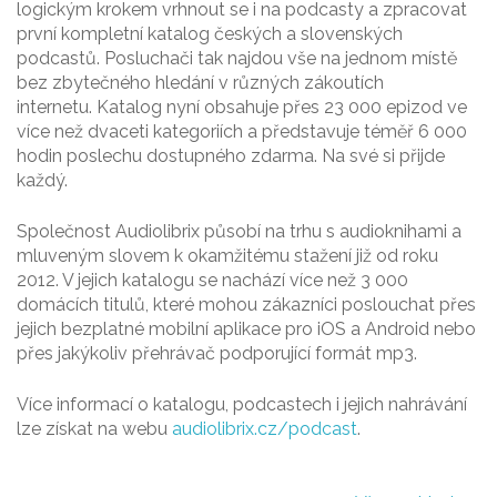
logickým krokem vrhnout se i na podcasty a zpracovat
první kompletní katalog českých a slovenských
podcastů. Posluchači tak najdou vše na jednom místě
bez zbytečného hledání v různých zákoutích
internetu. Katalog nyní obsahuje přes 23 000 epizod ve
více než dvaceti kategoriích a představuje téměř 6 000
hodin poslechu dostupného zdarma. Na své si přijde
každý.
Společnost Audiolibrix působí na trhu s audioknihami a
mluveným slovem k okamžitému stažení již od roku
2012. V jejich katalogu se nachází více než 3 000
domácích titulů, které mohou zákazníci poslouchat přes
jejich bezplatné mobilní aplikace pro iOS a Android nebo
přes jakýkoliv přehrávač podporující formát mp3.
Více informací o katalogu, podcastech i jejich nahrávání
lze získat na webu
audiolibrix.cz/podcast
.