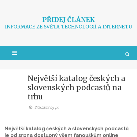
Skip
to
content
PŘIDEJ ČLÁNEK
INFORMACE ZE SVĚTA TECHNOLOGIÍ A INTERNETU
Největší katalog českých a
slovenských podcastů na
trhu
27.8.2018
by
pc
Největší katalog českých a slovenských podcastů
je od srpna dostupný všem fanouškům online