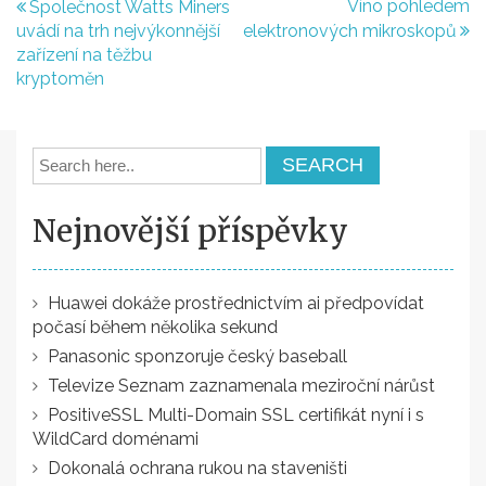
Navigace
Víno pohledem
Společnost Watts Miners
uvádí na trh nejvýkonnější
elektronových mikroskopů
pro
zařízení na těžbu
příspěvek
kryptoměn
Nejnovější příspěvky
Huawei dokáže prostřednictvím ai předpovídat
počasí během několika sekund
Panasonic sponzoruje český baseball
Televize Seznam zaznamenala meziroční nárůst
PositiveSSL Multi-Domain SSL certifikát nyní i s
WildCard doménami
Dokonalá ochrana rukou na staveništi