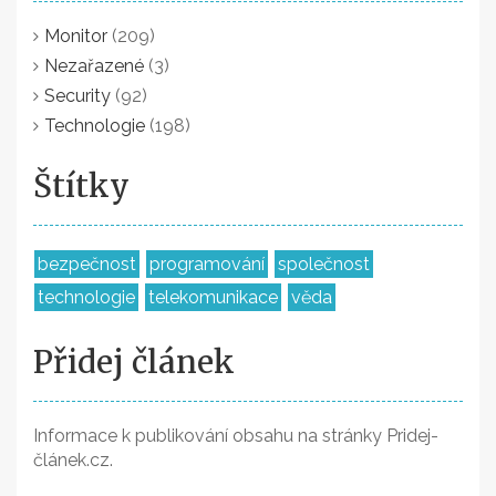
Monitor
(209)
Nezařazené
(3)
Security
(92)
Technologie
(198)
Štítky
bezpečnost
programování
společnost
technologie
telekomunikace
věda
Přidej článek
Informace k publikování obsahu na stránky Pridej-
článek.cz.