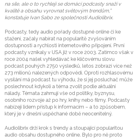
na síle, ale o to rychleji se domácí podcasty snaží v
kvalitě a obsahu vyrovnat světovým trendům,”
konstatuje Ivan Sabo ze společnosti Audiolibrix.
Podcasty, tedy audio pořady dostupné online či ke
stažení, začaly nabírat na popularitě zvyšováním
dostupnosti a rychlosti internetového připojení. První
podcasty vznikaly v USA již v roce 2003. Zatímco však v
roce 2004 našel vyhledávač ke klíčovému slovu
podcast pouhých 2750 výsledků, letos zobrazí více než
273 milionů nalezených odpovědí. Oproti rozhlasovému
vysílání má podcast tu výhodu, že si jej posluchač může
poslechnout kdykoli a téma zvolit podle aktuální
nálady. Témata zahrnují vše od politiky, byznysu,
osobního rozvoje až po hry, knihy nebo filmy. Podcasty
nabízejí lidem přístup k informacím – a to způsobem,
který je v dnešní uspěchané době neocenitelný.
Audiolibrix drží krok s trendy a stoupající popularitou
audio obsahu dostupného online. Bylo pro ně proto