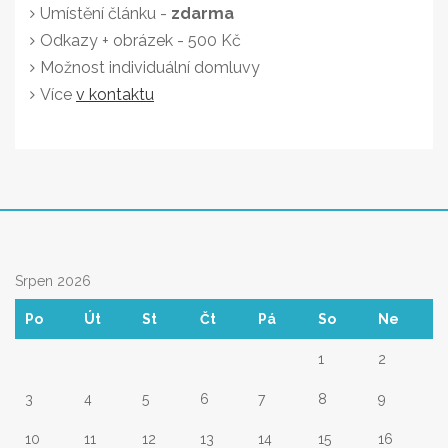
Umístění článku -
zdarma
Odkazy + obrázek - 500 Kč
Možnost individuální domluvy
Více
v kontaktu
Srpen 2026
Po
Út
St
Čt
Pá
So
Ne
1
2
3
4
5
6
7
8
9
10
11
12
13
14
15
16