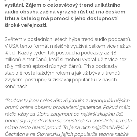
vysílání. Zájem o celosvětový trend unikátního
audio obsahu začíná výrazně růst už i na českém
trhu a katalog má pomoci s jeho dostupností
široké veřejnosti.
Světem v posledních letech hýbe trend audio podcastů.
V USA tento formát měsíčně využívá celkem více než 25
% lidí. Každý týden tak poslouchá podcasty až 48
milionů Američanů, kteří si mohou vybrat už z více než
18,5 milionů epizod různých žánrů. Trh s podcasty
stabilně roste každým rokem a jak už bývá u trendů
zvykem, postupně si získávají popularitu i v našich
končinách.
“Podcasty jsou celosvětově jedním z nejpopulárnějších
druhů online obsahu produktivní generace. Pokud mělo
rádio vždy za úlohu zaujmout co nejširší skupinu lidí,
podcasty a podcasteři se soustředí na specifická témata
mimo tento hlavní proud. To je na nich nejpřitažlivější. V
Čechách a na Slovensku jejich popularita teprve nabírá