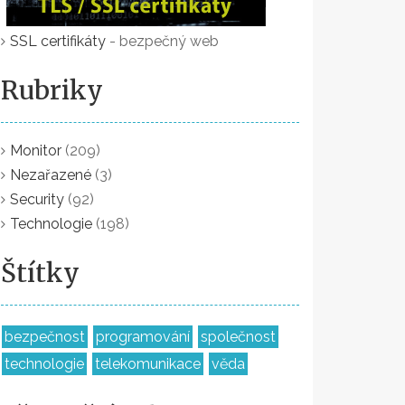
SSL certifikáty
- bezpečný web
Rubriky
Monitor
(209)
Nezařazené
(3)
Security
(92)
Technologie
(198)
Štítky
bezpečnost
programování
společnost
technologie
telekomunikace
věda