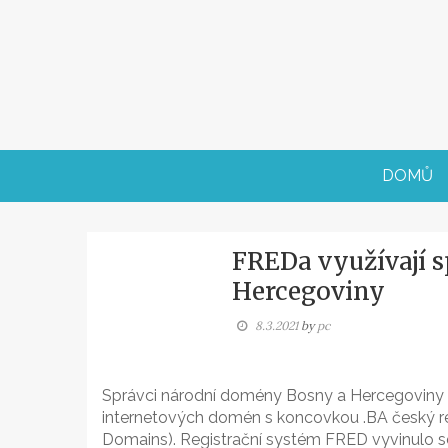
Skip
to
content
DOMŮ
FREDa využívají 
Hercegoviny
8.3.2021
by
pc
Správci národní domény Bosny a Hercegoviny p
internetových domén s koncovkou .BA český r
Domains). Registrační systém FRED vyvinulo s