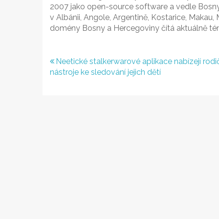
2007 jako open-source software a vedle Bosny
v Albánii, Angole, Argentině, Kostarice, Makau,
domény Bosny a Hercegoviny čítá aktuálně té
Navigace
Neetické stalkerwarové aplikace nabízejí rod
nástroje ke sledování jejich dětí
pro
příspěvek