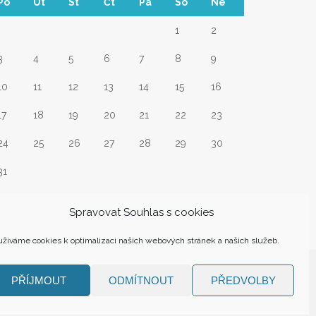
Po
Út
St
Čt
Pá
So
Ne
1
2
3
4
5
6
7
8
9
10
11
12
13
14
15
16
17
18
19
20
21
22
23
24
25
26
27
28
29
30
31
Srp
Spravovat Souhlas s cookies
žíváme cookies k optimalizaci našich webových stránek a našich služeb.
PŘÍJMOUT
ODMÍTNOUT
PŘEDVOLBY