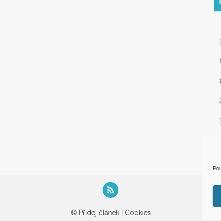
« 
Pou
© Přidej článek |
Cookies