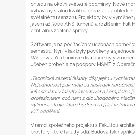
ohledu na okolní světelné podmínky. Nové moni
vybaveny stálou kvalitou obrazu bez ohledu na
světelnému senzoru. Projektory byly vyměněny
jasem až 5000 ANSI lumenů a rozlišením Full 
centrální vzdálené správy.
Software je na počítačích v učebnách obměň
semestru. Nyní však byly povýšeny a sjednoce
Windows 10 a linuxové distribuce byly změně
učeben proběhla za podpory MŠMT z Operační
„Technické zázemí fakulty díky jejímu rychlému
Nejednotnost pak měla za následek náročnější i
infrastruktury fakulty investovat a kompletně j
profesionální, což nám z dlouhodobého hledisk
výkonné stroje, které budou i za 5 let velmi kv
ICT oddělení.
V rámci společného projektu s Fakultou archit
prostory, které fakulty sdílí. Budova tak napřík