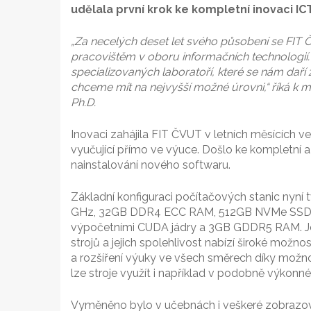
udělala první krok ke kompletní inovaci ICT
„Za necelých deset let svého působení se FI
pracovištěm v oboru informačních technologií
specializovaných laboratoří, které se nám daří za
chceme mít na nejvyšší možné úrovni,“ říká k mo
Ph.D.
Inovaci zahájila FIT ČVUT v letních měsících ve
vyučující přímo ve výuce. Došlo ke kompletní
nainstalování nového softwaru.
Základní konfiguraci počítačových stanic nyní 
GHz, 32GB DDR4 ECC RAM, 512GB NVMe SSD dis
výpočetními CUDA jádry a 3GB GDDR5 RAM. Je
strojů a jejich spolehlivost nabízí široké možnos
a rozšíření výuky ve všech směrech díky možnost
lze stroje využít i například v podobně výkon
Vyměněno bylo v učebnách i veškeré zobrazovací 