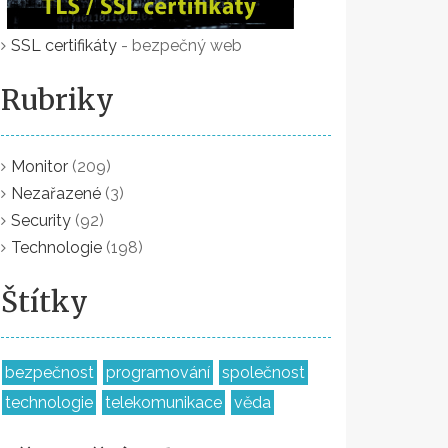
SSL certifikáty
- bezpečný web
Rubriky
Monitor
(209)
Nezařazené
(3)
Security
(92)
Technologie
(198)
Štítky
bezpečnost
programování
společnost
technologie
telekomunikace
věda