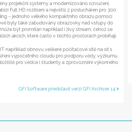
ěny projekční systémy a modernizováno ozvučení.
bízí Full HD rozlišení a největší z poslucháren pro 300
nding – jednoho velkého kompaktního obrazu pomocí
Nově byly také zabudovány obrazovky nad vstupy do
ůže být promítán například i živý stream, čehož se
ích akcích, které často v těchto prostorách probíhají.
UT například obnovu veškeré počítačové sítě na síť s
zšíření výpočetního cloudu pro podporu vědy, výzkumu
 úložiště pro vědce i studenty a zprovoznění výkonného
GFI Software představil verzi GFI Archiver 14