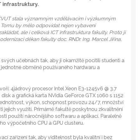
 infrastruktury.
T ČVUT stala významným vzdělávacím i výzkumným
. Tomu by mělo odpovídat nejen vybavení
kládat, ale i celková ICT infrastruktura fakulty. Proto ji
dernizaci děkan fakulty doc. RNDr. Ing. Marcel Jiřina,
 svých učebnách tak, aby ji okamžitě pocítili studenti a
 a jednotné obměně používaného hardwaru a
tvoří: 4jádrový procesor Intel Xeon E3-1245v6 @ 3.7
k a grafická karta NVidia GeForce GTX 1060 s 1152
dnotnost, výkon, schopnost provozu 24/7, množství
ti jejich využití. Primárně fakultě poskytnou zkvalitnění
i použití náročnějšího softwaru a aplikací. Paralelně
ného výpočetního CPU a GPU clusteru.
zařízení tak, aby viditelnost byla kvalitní i bez