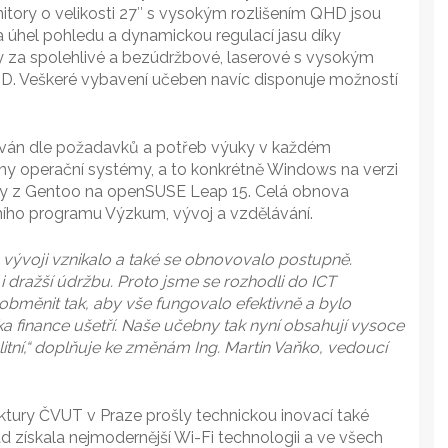
tory o velikosti 27″ s vysokým rozlišením QHD jsou
 úhel pohledu a dynamickou regulací jasu díky
 za spolehlivé a bezúdržbové, laserové s vysokým
HD. Veškeré vybavení učeben navíc disponuje možností
ován dle požadavků a potřeb výuky v každém
ny operační systémy, a to konkrétně Windows na verzi
ny z Gentoo na openSUSE Leap 15. Celá obnova
ho programu Výzkum, vývoj a vzdělávání.
 vývoji vznikalo a také se obnovovalo postupně.
 dražší údržbu. Proto jsme se rozhodli do ICT
i obměnit tak, aby vše fungovalo efektivně a bylo
a finance ušetří. Naše učebny tak nyní obsahují vysoce
alitní,“ doplňuje ke změnám Ing. Martin Vaňko, vedoucí
ektury ČVUT v Praze prošly technickou inovací také
lad získala nejmodernější Wi-Fi technologii a ve všech