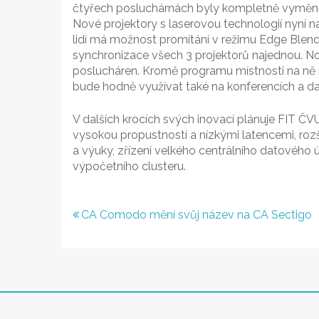
čtyřech posluchárnách byly kompletně vyměn
Nové projektory s laserovou technologií nyní na
lidí má možnost promítání v režimu Edge Ble
synchronizace všech 3 projektorů najednou. 
poslucháren. Kromě programu místnosti na ně m
bude hodně využívat také na konferencích a dalš
V dalších krocích svých inovací plánuje FIT ČV
vysokou propustností a nízkými latencemi, ro
a výuky, zřízení velkého centrálního datového
výpočetního clusteru.
Navigace
CA Comodo mění svůj název na CA Sectigo
pro
příspěvek