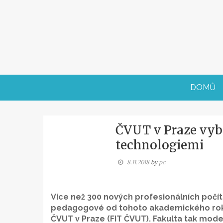
Skip
to
content
DOMŮ
ČVUT v Praze vyb
technologiemi
8.11.2018
by
pc
Více než 300 nových profesionálních počí
pedagogové od tohoto akademického roku 
ČVUT v Praze (FIT ČVUT). Fakulta tak mod