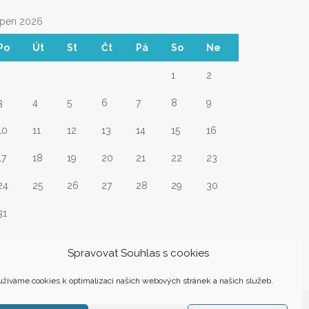
rpen 2026
Po
Út
St
Čt
Pá
So
Ne
1
2
3
4
5
6
7
8
9
10
11
12
13
14
15
16
17
18
19
20
21
22
23
24
25
26
27
28
29
30
31
Srp
Spravovat Souhlas s cookies
žíváme cookies k optimalizaci našich webových stránek a našich služeb.