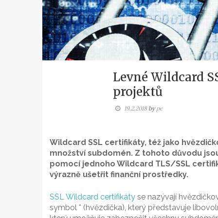
Levné Wildcard SS
projektů
19.2.2018
by
pc
Wildcard SSL certifikáty, též jako hvězdič
množství subdomén. Z tohoto důvodu jsou 
pomocí jednoho Wildcard TLS/SSL certifik
výrazně ušetřit finanční prostředky.
SSL Wildcard certifikáty
se nazývají hvězdičkové
symbol * (hvězdička), který představuje libovol