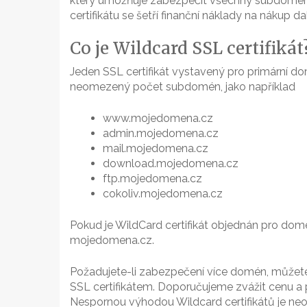
který umožňuje zabezpečit všechny subdomény
certifikátu se šetří finanční náklady na nákup da
Co je Wildcard SSL certifikát
Jeden SSL certifikát vystavený pro primární 
neomezený počet subdomén, jako například
www.mojedomena.cz
admin.mojedomena.cz
mail.mojedomena.cz
download.mojedomena.cz
ftp.mojedomena.cz
cokoliv.mojedomena.cz
Pokud je WildCard certifikát objednán pro dom
mojedomena.cz.
Požadujete-li zabezpečení více domén, můžete 
SSL certifikátem. Doporučujeme zvážit cenu 
Nespornou výhodou Wildcard certifikátů je 