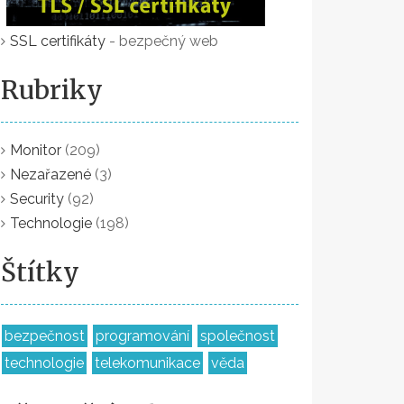
SSL certifikáty
- bezpečný web
Rubriky
Monitor
(209)
Nezařazené
(3)
Security
(92)
Technologie
(198)
Štítky
bezpečnost
programování
společnost
technologie
telekomunikace
věda