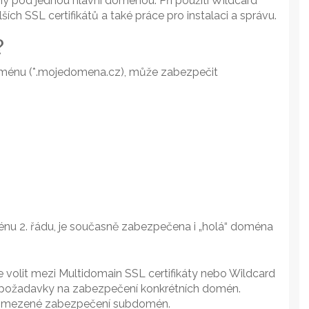
 pod jednou hlavní doménou. Při použití Wildcard
lších SSL certifikátů a také práce pro instalaci a správu.
?
doménu (*.mojedomena.cz), může zabezpečit
énu 2. řádu, je současně zabezpečena i „holá“ doména
volit mezi Multidomain SSL certifikáty nebo Wildcard
a požadavky na zabezpečení konkrétních domén.
neomezené zabezpečení subdomén.