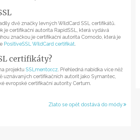
SSL
ily dvě značky levných WildCard SSL certifikátů.
 je certifikační autorita RapidSSL, která vydává
uhou značkou je certifikační autorita Comodo, která je
je
PositiveSSL WildCard certifikát
.
L certifikáty?
 na projektu
SSLmentor.cz
. Přehledná nabídka více něž
vě uznávaných certifikačních autorit jako Symantec,
evropské certifikační autority Certum.
Zlato se opět dostává do módy