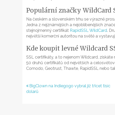
Populární značky WildCard 
Na českém a slovenském trhu se výrazně prosad
Jedna z nejznámějších a nejoblíbenějších značek
stejnojmenný certifikát
RapidSSL WildCard
. Dr
největší komerční autoritou na světě a vystavu
Kde koupit levné Wildcard SS
SSL certifikáty, a to nejenom Wildcard, získáte
50 druhů certifikátů od největších a celosvěto
Comodo, Geotrust, Thawte, RapidSSL nebo také 
Navigace
BigClown na Indiegogo vybral již třicet tisíc
dolarů
pro
příspěvek