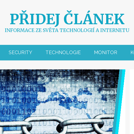
PŘIDEJ ČLÁNEK
INFORMACE ZE SVĚTA TECHNOLOGIÍ A INTERNETU
SECURITY
TECHNOLOGIE
MONITOR
K