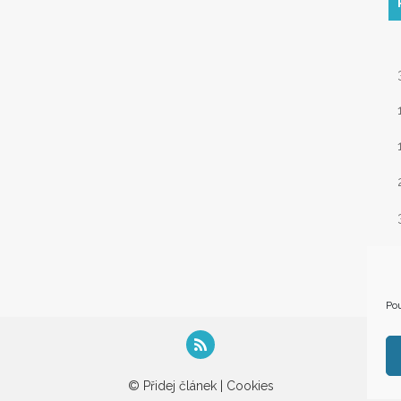
« 
Pou
© Přidej článek |
Cookies