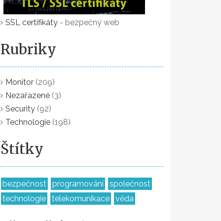
SSL certifikáty
- bezpečný web
Rubriky
Monitor
(209)
Nezařazené
(3)
Security
(92)
Technologie
(198)
Štítky
bezpečnost
programování
společnost
technologie
telekomunikace
věda