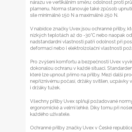
nárazu ve vertikálním směru; odolnost proti p
plamenu. Norma stanovuje také způsob upnutí 
síle minimálně 150 N a maximálně 250 N.
V nabídce značky Uvex jsou ochranné přilby, kte
nízkých teplotách až do -30°C nebo naopak odo
nadstandardní vlastnosti patří odolnost při po
deformaci nebo i elektroizolační vlastnosti po
Pro zvýšení komfortu a bezpečnosti Uvex vyvinu
dokonalou ochranu v každé situaci. Standardem
které lze upnout přímo na přilby. Mezi další prod
nepříznivému počasí, držáky svítilen, ucpávky v
i držáky tužek.
Všechny přilby Uvex splňují požadované normy n
ergonomické a velmi lehké. Díky tomu při nošen
každého uživatele.
Ochranné přilby značky Uvex v České republice