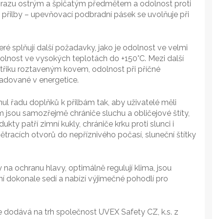
růrazu ostrým a špičatým předmětem a odolnost proti
přilby – upevňovací podbradní pásek se uvolňuje při
ré splňují další požadavky, jako je odolnost ve velmi
lnost ve vysokých teplotách do +150°C. Mezi další
střiku roztaveným kovem, odolnost při příčné
žadované v energetice.
l řadu doplňků k přilbám tak, aby uživatelé měli
 jsou samozřejmě chrániče sluchu a obličejové štíty,
ukty patří zimní kukly, chrániče krku proti slunci i
ětracích otvorů do nepříznivého počasí, sluneční štítky
a ochranu hlavy, optimálně regulují klima, jsou
í dokonale sedí a nabízí výjimečné pohodlí pro
 dodává na trh společnost UVEX Safety CZ, k.s. z