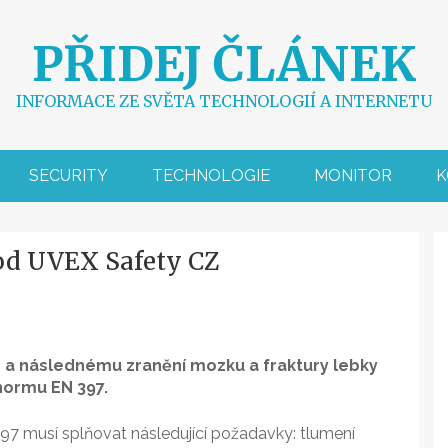
PŘIDEJ ČLÁNEK
INFORMACE ZE SVĚTA TECHNOLOGIÍ A INTERNETU
SECURITY
TECHNOLOGIE
MONITOR
K
od UVEX Safety CZ
 a následnému zranění mozku a fraktury lebky
 normu EN 397.
97 musí splňovat následující požadavky: tlumení