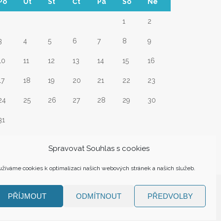
Po
Út
St
Čt
Pá
So
Ne
1
2
3
4
5
6
7
8
9
10
11
12
13
14
15
16
17
18
19
20
21
22
23
24
25
26
27
28
29
30
31
Srp
Spravovat Souhlas s cookies
žíváme cookies k optimalizaci našich webových stránek a našich služeb.
PŘÍJMOUT
ODMÍTNOUT
PŘEDVOLBY