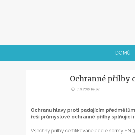
Skip
to
content
DOMŮ
Ochranné přilby 
7.11.2019
by
pc
Ochranu hlavy proti padajícím předmětům
řeší průmyslové ochranné přilby splňující
Všechny přilby certifikované podle normy EN 3