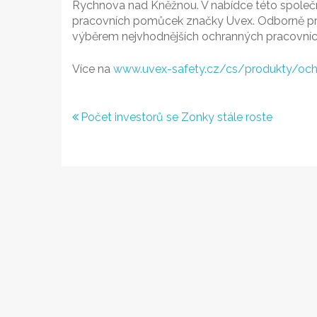
Rychnova nad Kněžnou. V nabídce této společn
pracovních pomůcek značky Uvex. Odborně proš
výběrem nejvhodnějších ochranných pracovníc
Více na
www.uvex-safety.cz/cs/produkty/och
Navigace
Počet investorů se Zonky stále roste
pro
příspěvek