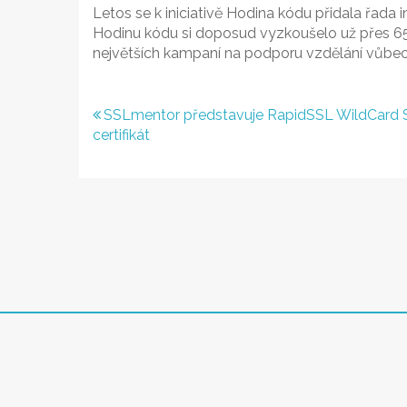
Letos se k iniciativě Hodina kódu přidala řada i
Hodinu kódu si doposud vyzkoušelo už přes 650 
největších kampaní na podporu vzdělání vůbec
Navigace
SSLmentor představuje RapidSSL WildCard 
certifikát
pro
příspěvek