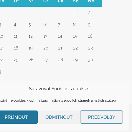
Po
Út
St
Čt
Pá
So
Ne
1
2
3
4
5
6
7
8
9
10
11
12
13
14
15
16
17
18
19
20
21
22
23
24
25
26
27
28
29
30
31
Srp
Spravovat Souhlas s cookies
žíváme cookies k optimalizaci našich webových stránek a našich služeb.
PŘÍJMOUT
ODMÍTNOUT
PŘEDVOLBY