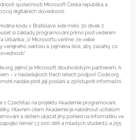
osti společnosti Microsoft Česká republika a
zvoj digitálních dovedností.
Hodina kódu v Bratislavě, kde mělo 30 dívek z
zkoušet si základy programování přímo pod vedením
a Urbánka: „V Microsoftu věříme, že velké
y veřejného sektoru a zejména škol, aby zasáhly co
dovedností.“
de.org, jejímž je Microsoft dlouhodobým partnerem. A
zkem – v následujících třech letech podpoří Code.org
ohl nadále plnit její poslání a zpřístupnit informační
je s Czechitas na projektu Akademie programování,
atiky. Hlavním cílem Akademie je nabídnout učitelům
ramování a dětem ukázat jiný pohled na informatiku ve
 zapojilo téměř 13 000 dětí a mladých studentů a 255