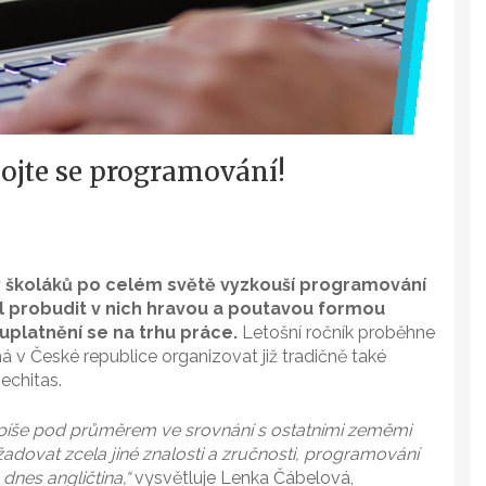
ojte se programování!
ony školáků po celém světě vyzkouší programování
l probudit v nich hravou a poutavou formou
uplatnění se na trhu práce.
Letošní ročník proběhne
á v České republice organizovat již tradičně také
echitas.
 spíše pod průměrem ve srovnání s ostatními zeměmi
dovat zcela jiné znalosti a zručnosti, programování
nes angličtina,“
vysvětluje Lenka Čábelová,