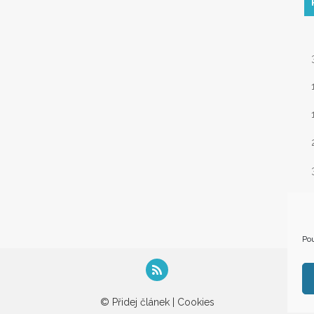
« 
Pou
© Přidej článek |
Cookies