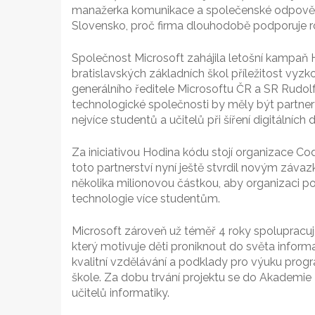
manažerka komunikace a společenské odpovědn
Slovensko, proč firma dlouhodobě podporuje ro
Společnost Microsoft zahájila letošní kampaň 
bratislavských základních škol příležitost vy
generálního ředitele Microsoftu ČR a SR Rudolf
technologické společnosti by měly být partner
nejvíce studentů a učitelů při šíření digitálních 
Za iniciativou Hodina kódu stojí organizace Co
toto partnerství nyní ještě stvrdil novým záva
několika milionovou částkou, aby organizaci pom
technologie více studentům.
Microsoft zároveň už téměř 4 roky spolupracu
který motivuje děti proniknout do světa inform
kvalitní vzdělávání a podklady pro výuku prog
škole. Za dobu trvání projektu se do Akademie
učitelů informatiky.