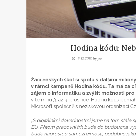
Hodina kódu: Neb
5.12.2018
by
pc
Žáci českých škol si spolu s dalšími mili
v rámci kampaně Hodina kódu. Ta má za cí
zájem o informatiku a zvýšit možnosti pro 
v termínu 3. až 9. prosince. Hodinu kódu pomáh
Microsoft společně s neziskovou organizací Cz
„S digitálními dovednostmi jsme na tom stále
EU. Přitom pracovní trh bude do budoucna vyža
bude naprostou samozřejmostí, podobně jako d