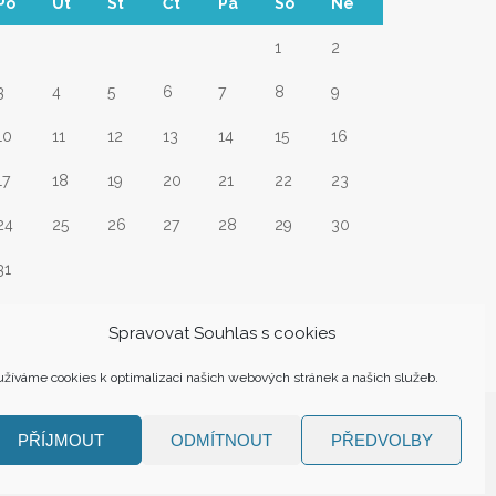
Po
Út
St
Čt
Pá
So
Ne
1
2
3
4
5
6
7
8
9
10
11
12
13
14
15
16
17
18
19
20
21
22
23
24
25
26
27
28
29
30
31
Srp
Spravovat Souhlas s cookies
žíváme cookies k optimalizaci našich webových stránek a našich služeb.
PŘÍJMOUT
ODMÍTNOUT
PŘEDVOLBY