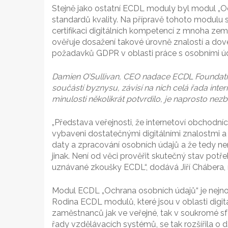
Stejně jako ostatní ECDL moduly byl modul „O
standardů kvality. Na přípravě tohoto modulu s
certifikaci digitálních kompetencí z mnoha ze
ověřuje dosažení takové úrovně znalostí a dove
požadavků GDPR v oblasti práce s osobními úd
Damien O’Sullivan, CEO nadace ECDL Foundation, 
součástí byznysu, závisí na nich celá řada inte
minulosti několikrát potvrdilo, je naprosto nezb
„Představa veřejnosti, že internetoví obchodníci
vybaveni dostatečnými digitálními znalostmi
daty a zpracování osobních údajů a že tedy nen
jinak. Není od věci prověřit skutečný stav po
uznávané zkoušky ECDL“, dodává Jiří Chábera
Modul ECDL „Ochrana osobních údajů“ je nej
Rodina ECDL modulů, které jsou v oblasti digitál
zaměstnanců jak ve veřejné, tak v soukromé sfé
řady vzdělávacích systémů, se tak rozšířila o d