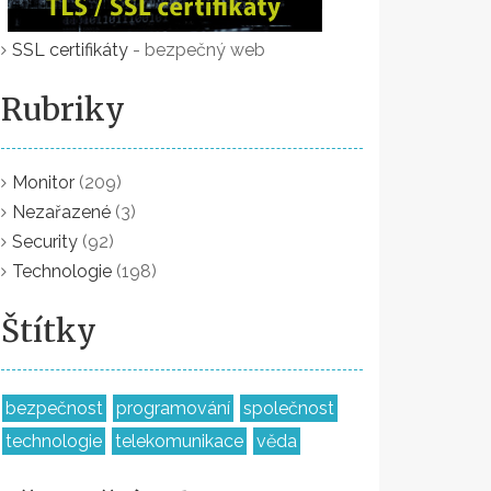
SSL certifikáty
- bezpečný web
Rubriky
Monitor
(209)
Nezařazené
(3)
Security
(92)
Technologie
(198)
Štítky
bezpečnost
programování
společnost
technologie
telekomunikace
věda