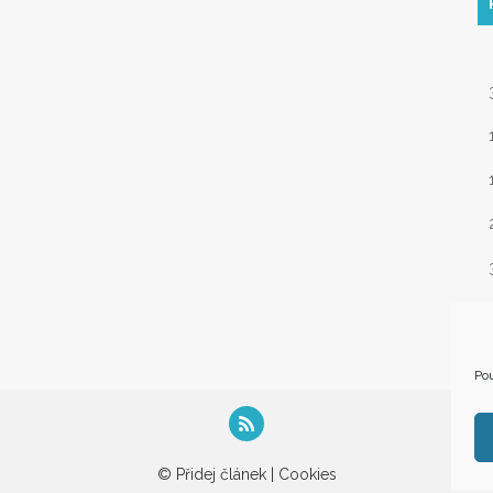
« 
Pou
© Přidej článek |
Cookies