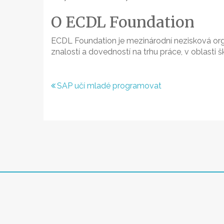
O ECDL Foundation
ECDL Foundation je mezinárodní nezisková organ
znalostí a dovedností na trhu práce, v oblasti š
Navigace
SAP učí mladé programovat
pro
příspěvek