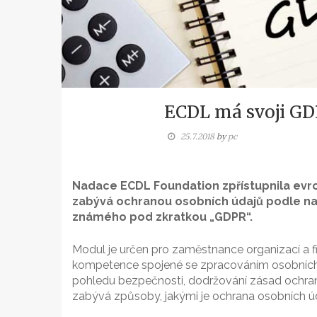
ECDL má svoji G
25.7.2018
by
pc
Nadace ECDL Foundation zpřístupnila evrop
zabývá ochranou osobních údajů podle na
známého pod zkratkou „GDPR“.
Modul je určen pro zaměstnance organizací a fir
kompetence spojené se zpracováním osobních úd
pohledu bezpečnosti, dodržování zásad ochran
zabývá způsoby, jakými je ochrana osobních ú