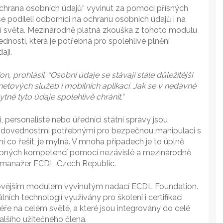
chrana osobních údajů“ vyvinut za pomoci přísných
e podíleli odborníci na ochranu osobních údajů i na
mí světa. Mezinárodně platná zkouška z tohoto modulu
dností, která je potřebná pro spolehlivé plnění
aji.
prohlásil: “Osobní údaje se stávají stále důležitější
rnetových služeb i mobilních aplikací. Jak se v nedávné
ytné tyto údaje spolehlivě chránit.“
, personalisté nebo úředníci státní správy jsou
 a dovednostmi potřebnými pro bezpečnou manipulaci s
í co řešit, je mylná. V mnoha případech je to úplně
třebných kompetencí pomocí nezávislé a mezinárodně
, manažer ECDL Czech Republic.
novějším modulem vyvinutým nadací ECDL Foundation.
ních technologií využívány pro školení i certifikaci
ře na celém světě, a které jsou integrovány do celé
alšího užitečného člena.