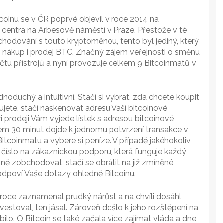
oinu se v ČR poprvé objevil v roce 2014 na
 centra na Arbesově náměstí v Praze. Přestože v té
odování s touto kryptoměnou, tento byl jediný, který
nákup i prodej BTC. Značný zájem veřejnosti o směnu
čtu přístrojů a nyní provozuje celkem 9 Bitcoinmatů v
noduchý a intuitivní. Stačí si vybrat, zda chcete koupit
ujete, stačí naskenovat adresu Vaší bitcoinové
ři prodeji Vám vyjede lístek s adresou bitcoinové
hem 30 minut dojde k jednomu potvrzení transakce v
tcoinmatu a vybere si peníze. V případě jakéhokoliv
 číslo na zákaznickou podporu, která funguje každý
rávně zobchodovat, stačí se obrátit na již zmíněné
odpoví Vaše dotazy ohledně Bitcoinu.
 roce zaznamenal prudký nárůst a na chvíli dosáhl
vestoval, ten jásal. Zároveň došlo k jeho rozštěpení na
abilo. O Bitcoin se také začala více zajímat vláda a dne