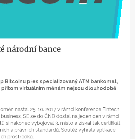
ské národní bance
up Bitcoinu přes specializovaný ATM bankomat,
uce přitom virtuálním měnám nejsou dlouhodobě
oměn nastal 25. 10. 2017 v rámci konference Fintech
C business, SE se do ČNB dostal na jeden den v rámci
 si nakonec vybojoval 3. místo a získal tak certifikát
čních a právních standardů. Soutěž vyhrála aplikace
ích prostředků.