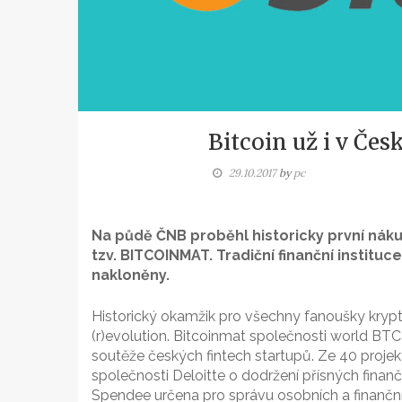
Bitcoin už i v Če
29.10.2017
by
pc
Na půdě ČNB proběhl historicky první nák
tzv. BITCOINMAT. Tradiční finanční instit
nakloněny.
Historický okamžik pro všechny fanoušky krypt
(r)evolution. Bitcoinmat společnosti world BT
soutěže českých fintech startupů. Ze 40 projektů
společnosti Deloitte o dodržení přísných finan
Spendee určena pro správu osobních a finančn