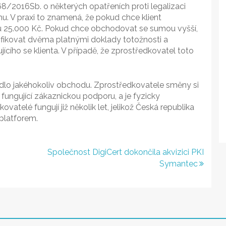
68/2016Sb. o některých opatřeních proti legalizaci
mu. V praxi to znamená, že pokud chce klient
 25.000 Kč. Pokud chce obchodovat se sumou vyšší,
ifikovat dvěma platnými doklady totožnosti a
cího se klienta. V případě, že zprostředkovatel toto
vidlo jakéhokoliv obchodu. Zprostředkovatele směny si
 fungující zákaznickou podporu, a je fyzicky
atelé fungují již několik let, jelikož Česká republika
 platforem.
Společnost DigiCert dokončila akvizici PKI
Symantec