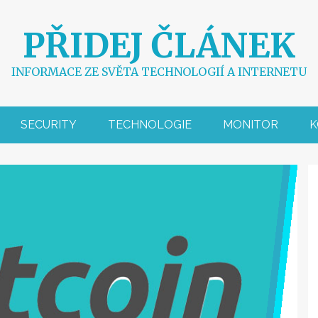
PŘIDEJ ČLÁNEK
INFORMACE ZE SVĚTA TECHNOLOGIÍ A INTERNETU
SECURITY
TECHNOLOGIE
MONITOR
K