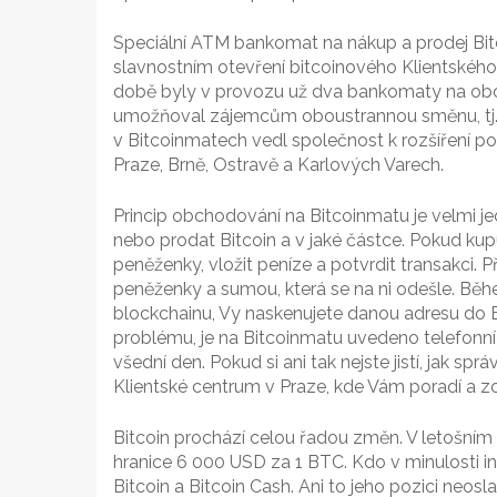
Speciální ATM bankomat na nákup a prodej Bitc
slavnostním otevření bitcoinového Klientského
době byly v provozu už dva bankomaty na obch
umožňoval zájemcům oboustrannou směnu, tj. 
v Bitcoinmatech vedl společnost k rozšíření po
Praze, Brně, Ostravě a Karlových Varech.
Princip obchodování na Bitcoinmatu je velmi jed
nebo prodat Bitcoin a v jaké částce. Pokud kup
peněženky, vložit peníze a potvrdit transakci. P
peněženky a sumou, která se na ni odešle. Bě
blockchainu, Vy naskenujete danou adresu do Bi
problému, je na Bitcoinmatu uvedeno telefonní
všední den. Pokud si ani tak nejste jistí, jak sp
Klientské centrum v Praze, kde Vám poradí a z
Bitcoin prochází celou řadou změn. V letošním
hranice 6 000 USD za 1 BTC. Kdo v minulosti in
Bitcoin a Bitcoin Cash. Ani to jeho pozici neosl