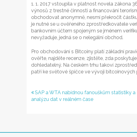
1. 1. 2017 vstoupila v platnost novela zákona 3
výnosů z trestné činnosti a financování teroris
obchodovat anonymně, nesmí překročit částku
je nutné se u ověřeného zprostředkovatele ver
bankovním účtem spojeným se jménem verifikují
nevyžaduje, jedná se o nelegální obchod.
Pro obchodování s Bitcoiny platí základní pra
ověřte, najděte recenze, zjistěte, zda poskytuje
dohledatelný. Na českém trhu takoví zprostředkov
patří ke světové špičce ve vývoji bitcoinových
Navigace
SAP a WTA nabídnou fanouškům statistiky a
analýzu dat v reálném čase
pro
příspěvek