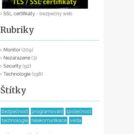
SSL certifikáty
- bezpečný web
Rubriky
Monitor
(209)
Nezařazené
(3)
Security
(92)
Technologie
(198)
Štítky
bezpečnost
programování
společnost
technologie
telekomunikace
věda