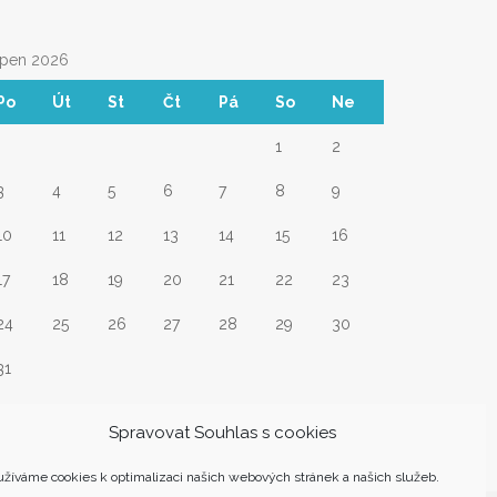
rpen 2026
Po
Út
St
Čt
Pá
So
Ne
1
2
3
4
5
6
7
8
9
10
11
12
13
14
15
16
17
18
19
20
21
22
23
24
25
26
27
28
29
30
31
Srp
Spravovat Souhlas s cookies
žíváme cookies k optimalizaci našich webových stránek a našich služeb.