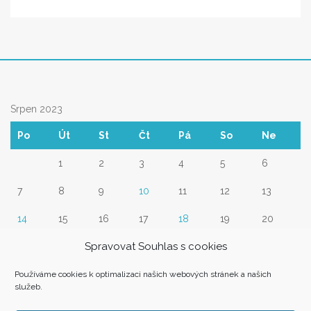
Srpen 2023
Po
Út
St
Čt
Pá
So
Ne
1
2
3
4
5
6
7
8
9
10
11
12
13
14
15
16
17
18
19
20
Spravovat Souhlas s cookies
21
22
23
24
25
26
27
28
29
30
31
Používáme cookies k optimalizaci našich webových stránek a našich
služeb.
« Čvc