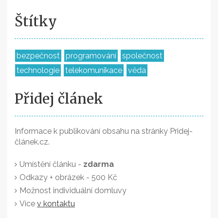
Štítky
bezpečnost
programování
společnost
technologie
telekomunikace
věda
Přidej článek
Informace k publikování obsahu na stránky Pridej-
článek.cz.
Umístění článku -
zdarma
Odkazy + obrázek - 500 Kč
Možnost individuální domluvy
Více
v kontaktu