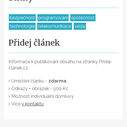
bezpečnost
programování
společnost
technologie
telekomunikace
věda
Přidej článek
Informace k publikování obsahu na stránky Pridej-
článek.cz.
Umístění článku -
zdarma
Odkazy + obrázek - 500 Kč
Možnost individuální domluvy
Více
v kontaktu