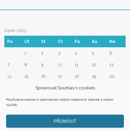
Srpen 2023
Po
Út
St
Čt
Pá
So
Ne
1
2
3
4
5
6
7
8
9
10
11
12
13
14
15
16
17
18
19
20
Spravovat Souhlas s cookies
21
22
23
24
25
26
27
28
29
30
31
Používáme cookies k optimalizaci našich webových stránek a našich
služeb.
« Čvc
PŘÍJMOUT