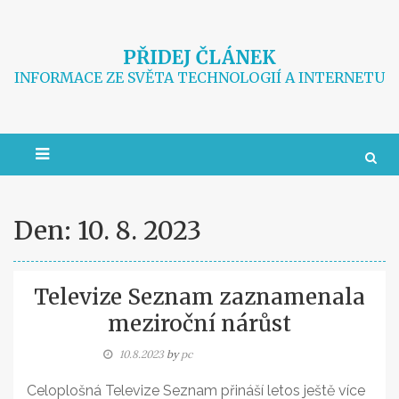
Skip
to
content
PŘIDEJ ČLÁNEK
INFORMACE ZE SVĚTA TECHNOLOGIÍ A INTERNETU
Den:
10. 8. 2023
Televize Seznam zaznamenala
meziroční nárůst
10.8.2023
by
pc
Celoplošná Televize Seznam přináší letos ještě více