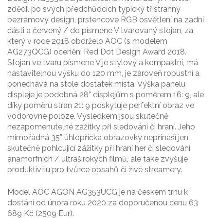
zdědil po svých předchůdcích typický třístranný
bezrámový design, prstencové RGB osvětlení na zadní
části a červený / do písmene V tvarovaný stojan, za
který v roce 2018 obdrželo AOC (s modelem
AG273QCG) ocenění Red Dot Design Award 2018.
Stojan ve tvaru písmene V je stylový a kompaktní, má
nastavitelnou výšku do 120 mm, je zároveň robustní a
ponechává na stole dostatek místa. Výška panelu
displeje je podobná 28” displejům s poměrem 16: 9, ale
díky poměru stran 21: 9 poskytuje perfektní obraz ve
vodorovné poloze. Výsledkem jsou skutečně
nezapomenutelné zážitky při sledování či hraní. Jeho
mimořádná 35” úhlopříčka obrazovky nepřináší jen
skutečně pohlcující zážitky při hraní her či sledování
anamorfních / ultraširokých filmů, ale také zvyšuje
produktivitu pro tvůrce obsahů či živé streamery.
Model AOC AGON AG353UCG je na českém trhu k
dostání od února roku 2020 za doporučenou cenu 63
689 Kč (2509 Eur).