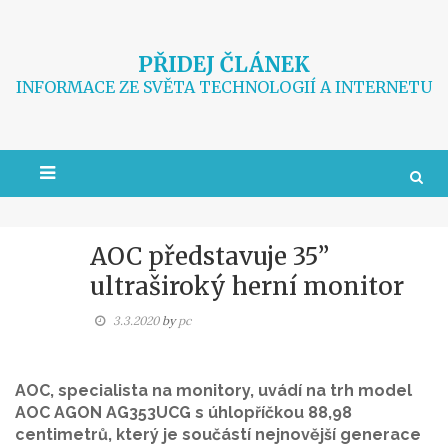
Skip
to
content
PŘIDEJ ČLÁNEK
INFORMACE ZE SVĚTA TECHNOLOGIÍ A INTERNETU
AOC představuje 35”
ultraširoký herní monitor
3.3.2020
by
pc
AOC, specialista na monitory, uvádí na trh model
AOC AGON AG353UCG s úhlopříčkou 88,98
centimetrů, který je součástí nejnovější generace