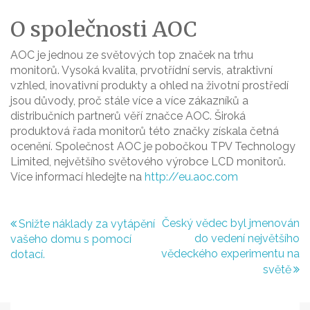
O společnosti AOC
AOC je jednou ze světových top značek na trhu
monitorů. Vysoká kvalita, prvotřídní servis, atraktivní
vzhled, inovativní produkty a ohled na životní prostředí
jsou důvody, proč stále více a více zákazníků a
distribučních partnerů věří značce AOC. Široká
produktová řada monitorů této značky získala četná
ocenění. Společnost AOC je pobočkou TPV Technology
Limited, největšího světového výrobce LCD monitorů.
Více informací hledejte na
http://eu.aoc.com
Navigace
Český vědec byl jmenován
Snižte náklady za vytápění
do vedení největšího
vašeho domu s pomocí
pro
vědeckého experimentu na
dotací.
příspěvek
světě