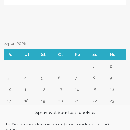
Srpen 2026
Po
Út
St
Čt
Pá
So
Ne
1
2
3
4
5
6
7
8
9
10
11
12
13
14
15
16
17
18
19
20
21
22
23
Spravovat Souhlas s cookies
24
25
26
27
28
29
30
31
Používáme cookies k optimalizaci našich webových stránek a našich
služeb.