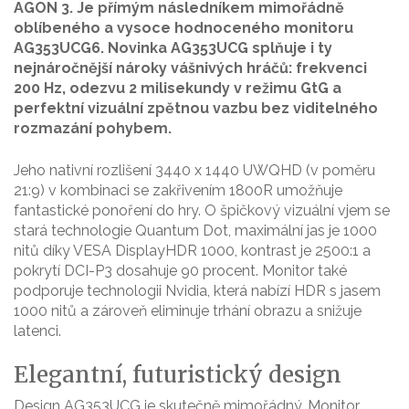
AGON 3. Je přímým následníkem mimořádně
oblíbeného a vysoce hodnoceného monitoru
AG353UCG6. Novinka AG353UCG splňuje i ty
nejnáročnější nároky vášnivých hráčů: frekvenci
200 Hz, odezvu 2 milisekundy v režimu GtG a
perfektní vizuální zpětnou vazbu bez viditelného
rozmazání pohybem.
Jeho nativní rozlišení 3440 x 1440 UWQHD (v poměru
21:9) v kombinaci se zakřivením 1800R umožňuje
fantastické ponoření do hry. O špičkový vizuální vjem se
stará technologie Quantum Dot, maximální jas je 1000
nitů díky VESA DisplayHDR 1000, kontrast je 2500:1 a
pokrytí DCI-P3 dosahuje 90 procent. Monitor také
podporuje technologii Nvidia, která nabízí HDR s jasem
1000 nitů a zároveň eliminuje trhání obrazu a snižuje
latenci.
Elegantní, futuristický design
Design AG353UCG je skutečně mimořádný. Monitor