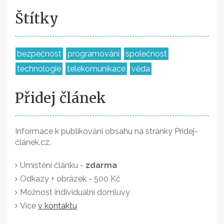
Štítky
bezpečnost
programování
společnost
technologie
telekomunikace
věda
Přidej článek
Informace k publikování obsahu na stránky Pridej-
článek.cz.
Umístění článku -
zdarma
Odkazy + obrázek - 500 Kč
Možnost individuální domluvy
Více
v kontaktu