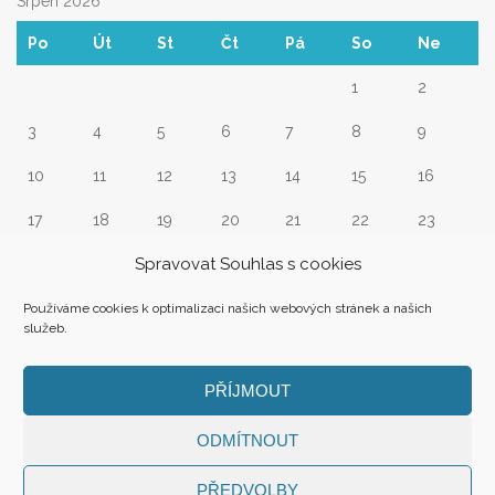
Srpen 2026
Po
Út
St
Čt
Pá
So
Ne
1
2
3
4
5
6
7
8
9
10
11
12
13
14
15
16
17
18
19
20
21
22
23
Spravovat Souhlas s cookies
24
25
26
27
28
29
30
31
Používáme cookies k optimalizaci našich webových stránek a našich
služeb.
« Srp
PŘÍJMOUT
ODMÍTNOUT
PŘEDVOLBY