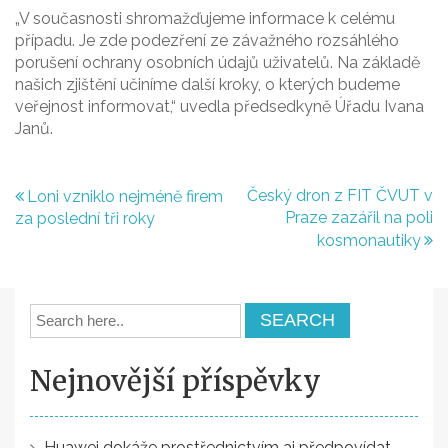
„V současnosti shromažďujeme informace k celému
případu. Je zde podezření ze závažného rozsáhlého
porušení ochrany osobních údajů uživatelů. Na základě
našich zjištění učiníme další kroky, o kterých budeme
veřejnost informovat,“ uvedla předsedkyně Úřadu Ivana
Janů.
Navigace
Český dron z FIT ČVUT v
Loni vzniklo nejméně firem
Praze zazářil na poli
za poslední tři roky
pro
kosmonautiky
příspěvek
Nejnovější příspěvky
Huawei dokáže prostřednictvím ai předpovídat