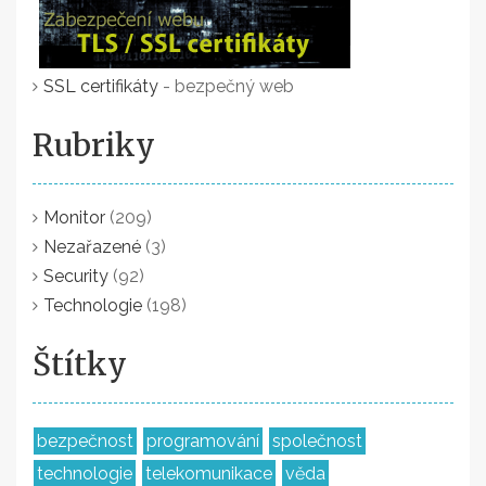
SSL certifikáty
- bezpečný web
Rubriky
Monitor
(209)
Nezařazené
(3)
Security
(92)
Technologie
(198)
Štítky
bezpečnost
programování
společnost
technologie
telekomunikace
věda