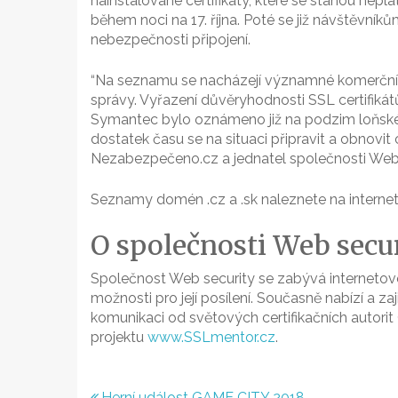
nainstalované certifikáty, které se stanou nep
během noci na 17. října. Poté se již návštěvní
nebezpečnosti připojení.
“Na seznamu se nacházejí významné komerční f
správy. Vyřazení důvěryhodnosti SSL certifikát
Symantec bylo oznámeno již na podzim loňského
dostatek času se na situaci připravit a obnovit 
Nezabezpečeno.cz a jednatel společnosti Web 
Seznamy domén .cz a .sk naleznete na intern
O společnosti Web securi
Společnost Web security se zabývá internetov
možnosti pro její posílení. Současně nabízí a z
komunikaci od světových certifikačních autori
projektu
www.SSLmentor.cz
.
Herní událost GAME CITY 2018