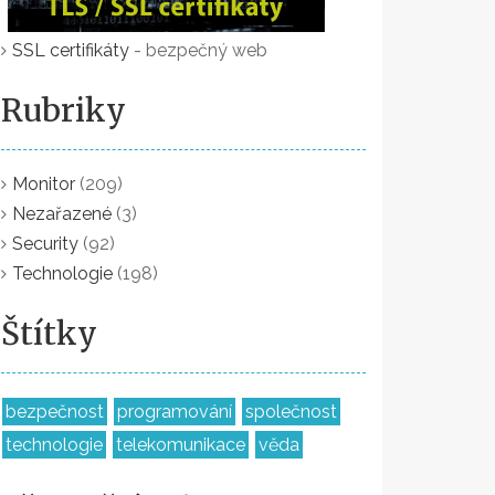
SSL certifikáty
- bezpečný web
Rubriky
Monitor
(209)
Nezařazené
(3)
Security
(92)
Technologie
(198)
Štítky
bezpečnost
programování
společnost
technologie
telekomunikace
věda