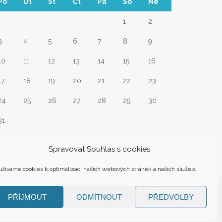
Po
Út
St
Čt
Pá
So
Ne
1
2
3
4
5
6
7
8
9
10
11
12
13
14
15
16
17
18
19
20
21
22
23
24
25
26
27
28
29
30
31
Srp
Spravovat Souhlas s cookies
žíváme cookies k optimalizaci našich webových stránek a našich služeb.
PŘÍJMOUT
ODMÍTNOUT
PŘEDVOLBY