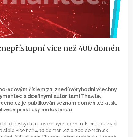
nepřístupní více než 400 domén
 s pořadovým číslem 70, znedůvěryhodní všechny
 Symantec a dceřinými autoritami Thawte,
eno.cz je publikován seznam domén .cz a .sk,
ohlížeče prakticky nedostanou.
řehled českých a slovenských domén, které používají
má stále více než 400 domén .cz a 200 domén .sk