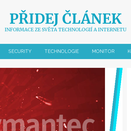
PŘIDEJ ČLÁNEK
INFORMACE ZE SVĚTA TECHNOLOGIÍ A INTERNETU
SECURITY
TECHNOLOGIE
MONITOR
K