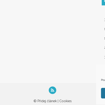
« 
Pou
© Přidej článek |
Cookies