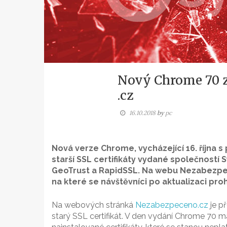
Nový Chrome 70 z
.cz
16.10.2018
by
pc
Nová verze Chrome, vycházející 16. října
starší SSL certifikáty vydané společností
GeoTrust a RapidSSL. Na webu Nezabezpec
na které se návštěvníci po aktualizaci pr
Na webových stránká
Nezabezpeceno.cz
je p
starý SSL certifikát. V den vydání Chrome 70 