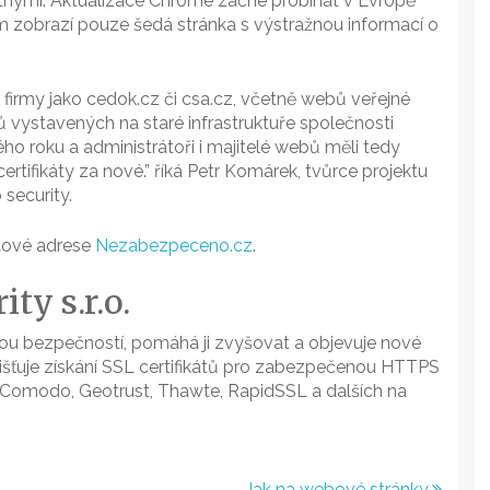
latnými. Aktualizace Chrome začne probíhat v Evropě
kům zobrazí pouze šedá stránka s výstražnou informací o
irmy jako cedok.cz či csa.cz, včetně webů veřejné
ů vystavených na staré infrastruktuře společnosti
 roku a administrátoři i majitelé webů měli tedy
certifikáty za nové.” říká Petr Komárek, tvůrce projektu
security.
etové adrese
Nezabezpeceno.cz
.
ty s.r.o.
ou bezpečností, pomáhá ji zvyšovat a objevuje nové
ajišťuje získání SSL certifikátů pro zabezpečenou HTTPS
t Comodo, Geotrust, Thawte, RapidSSL a dalších na
Jak na webové stránky