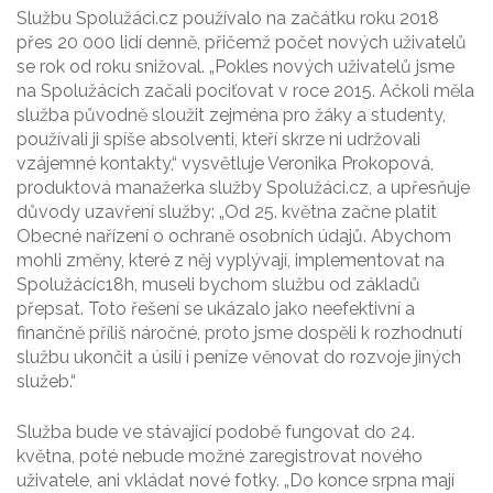
Službu Spolužáci.cz používalo na začátku roku 2018
přes 20 000 lidí denně, přičemž počet nových uživatelů
se rok od roku snižoval. „Pokles nových uživatelů jsme
na Spolužácích začali pociťovat v roce 2015. Ačkoli měla
služba původně sloužit zejména pro žáky a studenty,
používali ji spíše absolventi, kteří skrze ni udržovali
vzájemné kontakty,“ vysvětluje Veronika Prokopová,
produktová manažerka služby Spolužáci.cz, a upřesňuje
důvody uzavření služby: „Od 25. května začne platit
Obecné nařízení o ochraně osobních údajů. Abychom
mohli změny, které z něj vyplývají, implementovat na
Spolužácíc18h, museli bychom službu od základů
přepsat. Toto řešení se ukázalo jako neefektivní a
finančně příliš náročné, proto jsme dospěli k rozhodnutí
službu ukončit a úsilí i peníze věnovat do rozvoje jiných
služeb.“
Služba bude ve stávající podobě fungovat do 24.
května, poté nebude možné zaregistrovat nového
uživatele, ani vkládat nové fotky. „Do konce srpna mají