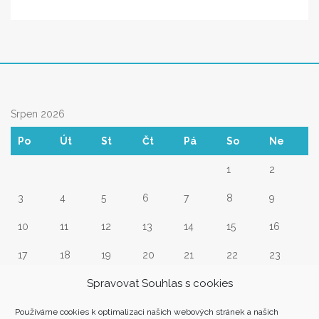
Srpen 2026
Po
Út
St
Čt
Pá
So
Ne
1
2
3
4
5
6
7
8
9
10
11
12
13
14
15
16
17
18
19
20
21
22
23
Spravovat Souhlas s cookies
24
25
26
27
28
29
30
31
Používáme cookies k optimalizaci našich webových stránek a našich