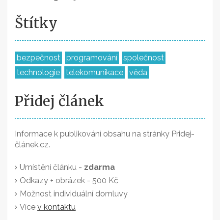
Štítky
bezpečnost
programování
společnost
technologie
telekomunikace
věda
Přidej článek
Informace k publikování obsahu na stránky Pridej-
článek.cz.
Umístění článku -
zdarma
Odkazy + obrázek - 500 Kč
Možnost individuální domluvy
Více
v kontaktu