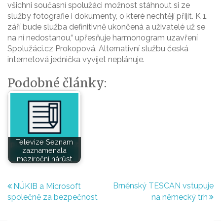
všichni současní spolužáci možnost stáhnout si ze
služby fotografie i dokumenty, o které nechtějí přijít. K 1.
září bude služba definitivně ukončená a uživatelé už se
na ní nedostanou,“ upřesňuje harmonogram uzavření
Spolužáci.cz Prokopová. Alternativní službu česká
internetová jednička vyvíjet neplánuje.
Podobné články:
Televize Seznam
zaznamenala
meziroční nárůst
Navigace
Brněnský TESCAN vstupuje
NÚKIB a Microsoft
společně za bezpečnost
na německý trh
pro
příspěvek