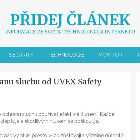
PŘIDEJ ČLÁNEK
INFORMACE ZE SVĚTA TECHNOLOGIÍ A INTERNETU
SECURITY
TECHNOLOGIE
MONITOR
K
anu sluchu od UVEX Safety
o ochranu sluchu používat efektivní tlumení. Každé
nezlepšuje a škodlivým hlukem se poškozuje.
áždivý hluk, přesto však zůstávají slyšitelné důležité