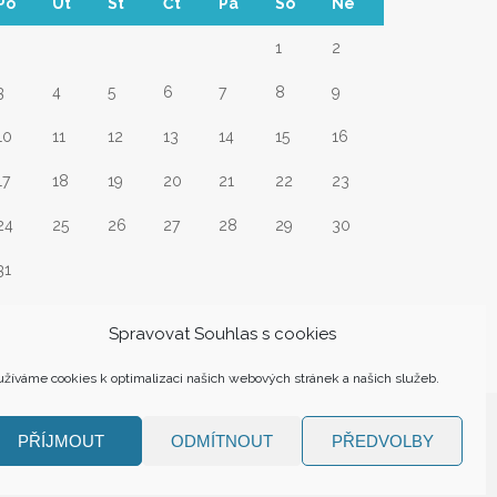
Po
Út
St
Čt
Pá
So
Ne
1
2
3
4
5
6
7
8
9
10
11
12
13
14
15
16
17
18
19
20
21
22
23
24
25
26
27
28
29
30
31
Srp
Spravovat Souhlas s cookies
žíváme cookies k optimalizaci našich webových stránek a našich služeb.
PŘÍJMOUT
ODMÍTNOUT
PŘEDVOLBY