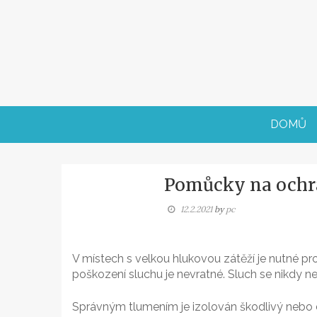
Skip
to
content
DOMŮ
Pomůcky na ochr
12.2.2021
by
pc
V místech s velkou hlukovou zátěží je nutné pr
poškození sluchu je nevratné. Sluch se nikdy 
Správným tlumením je izolován škodlivý nebo dr