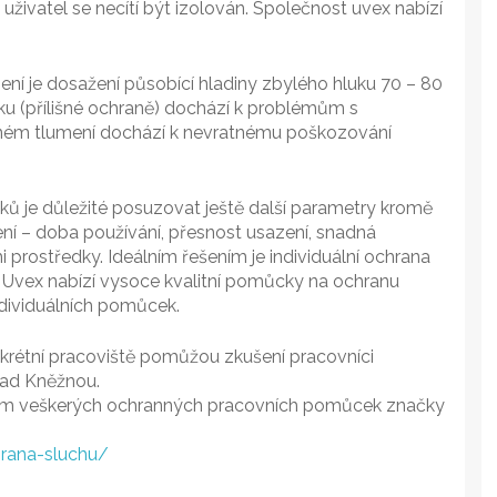
uživatel se necítí být izolován. Společnost uvex nabízí
í je dosažení působící hladiny zbylého hluku 70 – 80
luku (přílišné ochraně) dochází k problémům s
čném tlumení dochází k nevratnému poškozování
ků je důležité posuzovat ještě další parametry kromě
ní – doba používání, přesnost usazení, snadná
 prostředky. Ideálním řešením je individuální ochrana
 Uvex nabízí vysoce kvalitní pomůcky na ochranu
dividuálních pomůcek.
rétní pracoviště pomůžou zkušení pracovníci
nad Kněžnou.
lem veškerých ochranných pracovních pomůcek značky
rana-sluchu/