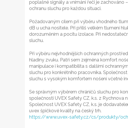
poplašné signály a vnímání řeči je zachováno – 
ochranu sluchu pro každou situaci.
Požadovaným cílem při výběru vhodného tlumen
dB u ucha nositele. Při příliš velkém tlumení h
dorozuměním a pocitu izolace. Při nedostate
sluchu.
Při výběru nejvhodnějších ochranných prostřed
hladiny zvuku. Patří sem zejména komfort noše
manipulace i kompatibilita s dalšími ochrannými
sluchu pro konkrétního pracovníka. Společnost
sluchu s vysokým komfortem nošení včetně in
Se správným výběrem chráničů sluchu pro konk
společnosti UVEX Safety CZ, k.s. z Rychnova 
Společnost UVEX Safety CZ, k.s. je dodavate
uvex špičkové kvality na český trh.
https://www.uvex-safety.cz/cs/produkty/och