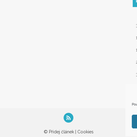
« 
Pou
© Přidej článek |
Cookies