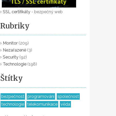
SSL certifikáty
- bezpečný web
Rubriky
Monitor
(209)
Nezařazené
(3)
Security
(92)
Technologie
(198)
Štítky
bezpečnost
programování
společnost
technologie
telekomunikace
věda