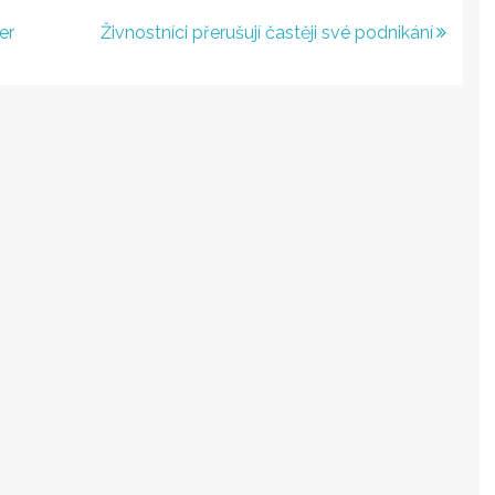
er
Živnostníci přerušují častěji své podnikání