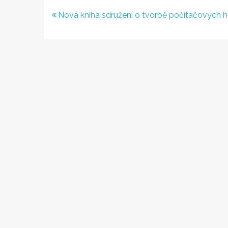
Navigace
Nová kniha sdružení o tvorbě počítačových h
pro
příspěvek