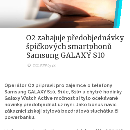
O2 zahajuje předobjednávky
špičkových smartphonů
Samsung GALAXY S10
27.2.2019
by
pc
Operátor O2 připravil pro zájemce o telefony
Samsung GALAXY S10, S10e, S10+ a chytré hodinky
Galaxy Watch Active možnost si tyto očekávané
novinky předobjednat už nyní. Jako bonus navíc
zákazníci získají stylová bezdrátová sluchátka či
powerbanku.