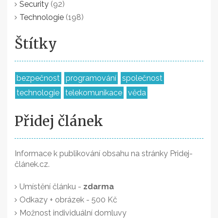
Security
(92)
Technologie
(198)
Štítky
bezpečnost
programování
společnost
technologie
telekomunikace
věda
Přidej článek
Informace k publikování obsahu na stránky Pridej-
článek.cz.
Umístění článku -
zdarma
Odkazy + obrázek - 500 Kč
Možnost individuální domluvy