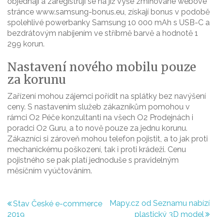
objednají a zaregistrují se na již výše zmiňované webové
stránce www.samsung-bonus.eu, získají bonus v podobě
spolehlivé powerbanky Samsung 10 000 mAh s USB-C a
bezdrátovým nabíjením ve stříbrně barvě a hodnotě 1
299 korun.
Nastavení nového mobilu pouze
za korunu
Zařízení mohou zájemci pořídit na splátky bez navýšení
ceny. S nastavením služeb zákazníkům pomohou v
rámci O2 Péče konzultanti na všech O2 Prodejnách i
poradci O2 Guru, a to nově pouze za jednu korunu.
Zákazníci si zároveň mohou telefon pojistit, a to jak proti
mechanickému poškození, tak i proti krádeži. Cenu
pojistného se pak platí jednoduše s pravidelným
měsíčním vyúčtováním.
Navigace
Mapy.cz od Seznamu nabízí
Stav České e-commerce
2019
plastický 3D model