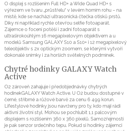
O displej s rozlišením Full HD+ a Wide Quad HD+ s
výřezem ve tvaru „průstřelu“ v levém horním rohu – na
místě, kde se nachází ultrasonická čtečka otisků prstů.
Díky ní například rychle otevřou selfie fotoaparát.
Zájemce o focení potěší i zadní fotoaparát s
ultraširokoúhlým 16 megapixelovým objektivem a u
modelů Samsung GALAXY S10 a S10+ i 12 megapixelový
teleobjektiv s 2x optickým zoomem, se kterými vytvoří
dokonalé snímky i za horších světelných podmínek.
Chytré hodinky GALAXY Watch
Active
O2 zároveň zahajuje i předobjednávky chytrých
hodinekGALAXY Watch Active. U O2 budou dostupné v
černé, stříbrné a růžové barvě za cenu 6 499 korun.
Lifestylové hodinky jsou navrženy pro ty, kdo mají rádi
aktivní životní styl. Mohou se pochlubit 1,1 palcovým
displejem s rozlišením 360 x 360 pixelů. Samozřejmostí
je pak senzor srdečního tepu. Pokud si hodinky zájemci