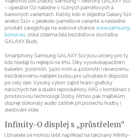
Vlajkovou loď značky Samsung – telefony GALAXY S10
– operátor O2 nabídne v různých paměťových a
barevných variantách. Každý, kdo si objedná Galaxy S10
anebo S10+ v jakékoliv paměťové variantě a následně
produkt zaregistruje na webové stránce
www.samsung-
bonus.eu
, získá zdarma bílá bezdrátová sluchátka
GALAXY Buds.
Smartphony Samsung GALAXY S10 jsou určeny pro ty,
kdo hledají to nejlepší na trhu. Díky vysokokapacitním
bateriím 3100mAh, 3400 mAh a 4100mAh i reverznímu
bezdrátovému nabíjení budou pro uživatele k dispozici
po celý den. Vysoký výkon zajistí hraní i graficky
náročných her a duální reproduktory AKG v kombinaci s
prostorovou technologií Dolby Atmos pak majitelům
dopřejí dokonalý audio zážitek při poslechu hudby i
sledování videí.
Infinity-O displej s „průstřelem“
Uživatelé se mohou těšit například na takzvaný Infinity-