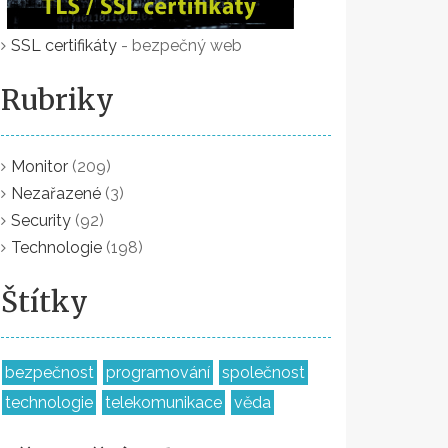
SSL certifikáty
- bezpečný web
Rubriky
Monitor
(209)
Nezařazené
(3)
Security
(92)
Technologie
(198)
Štítky
bezpečnost
programování
společnost
technologie
telekomunikace
věda