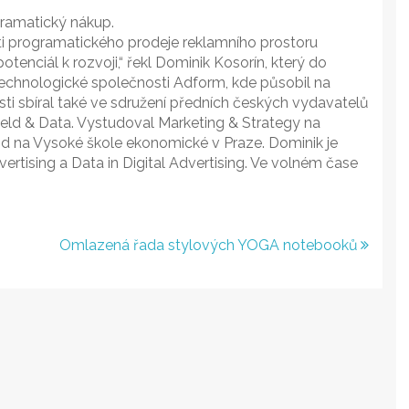
ramatický nákup.
ti programatického prodeje reklamního prostoru
tenciál k rozvoji,“ řekl Dominik Kosorín, který do
echnologické společnosti Adform, kde působil na
ti sbíral také ve sdružení předních českých vydavatelů
eld & Data. Vystudoval Marketing & Strategy na
d na Vysoké škole ekonomické v Praze. Dominik je
rtising a Data in Digital Advertising. Ve volném čase
Omlazená řada stylových YOGA notebooků