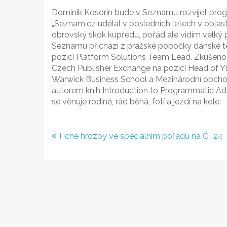
Dominik Kosorín bude v Seznamu rozvíjet prog
„Seznam.cz udělal v posledních letech v oblas
obrovský skok kupředu, pořád ale vidím velký po
Seznamu přichází z pražské pobočky dánské t
pozici Platform Solutions Team Lead. Zkušenos
Czech Publisher Exchange na pozici Head of Yi
Warwick Business School a Mezinárodní obcho
autorem knih Introduction to Programmatic Adve
se věnuje rodině, rád běhá, fotí a jezdí na kole.
Navigace
Tiché hrozby ve speciálním pořadu na ČT24
pro
příspěvek