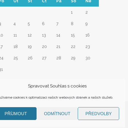
Po
Út
St
Čt
Pá
So
Ne
1
2
3
4
5
6
7
8
9
10
11
12
13
14
15
16
17
18
19
20
21
22
23
24
25
26
27
28
29
30
31
Srp
Spravovat Souhlas s cookies
žíváme cookies k optimalizaci našich webových stránek a našich služeb.
PŘÍJMOUT
ODMÍTNOUT
PŘEDVOLBY