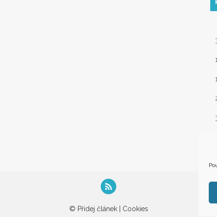
« 
Pou
© Přidej článek |
Cookies