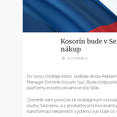
Kosorín bude v S
nákup
24.9.2019
by
pc
Do týmu Ondřeje Krišici, ředitele divize Rekl
Manager Dominik Kosorín (34). Bude zodpovíd
platformu inzertní obsahové sítě Sklik.
„Dominik nám pomůže se strategickým rozvojem 
služby Seznamu, a s produktovými inovacemi p
transformaci reklamních systémů a je stále co v