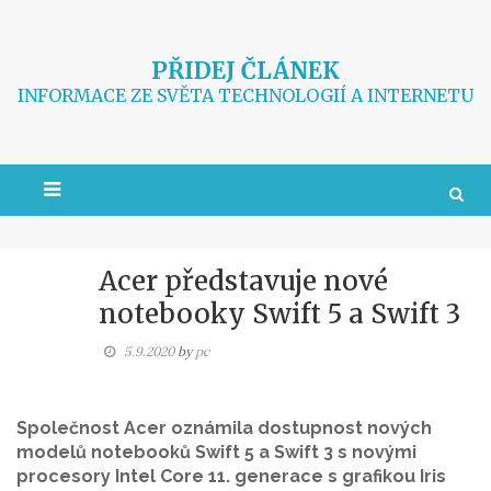
Skip
to
content
PŘIDEJ ČLÁNEK
INFORMACE ZE SVĚTA TECHNOLOGIÍ A INTERNETU
Acer představuje nové
notebooky Swift 5 a Swift 3
5.9.2020
by
pc
Společnost Acer oznámila dostupnost nových
modelů notebooků Swift 5 a Swift 3 s novými
procesory Intel Core 11. generace s grafikou Iris