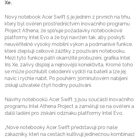
Xe.
Nový notebook Acer Swift 5 je jedním z prvních na trhu,
který byl ověřen prostřednictvím inovačního programu
Project Athena, že splňuje požadavky notebookové
platformy Intel Evo a že byl navržen tak, aby poskytl
neuvěřitelně vysoký mobilní výkon a podmanivé funkce,
které zlepšují celkové zážitky z používání notebooku.
Mezi tyto funkce patří okamžité probuzení, grafika Intel
Iris Xe, zářivý displej a nejnovější konektivita. Kromě toho
se může pochlubit celodenní výdrží na baterii a lze jej
navíc i rychle nabít. Po pouhém 30minutovém nabíjení
získají uživatelé čtyři hodiny používání.
Návrhy notebooků Acer Swift 3 jsou součástí inovačního
programu Intel Athena Project a zaměřují se na ověření a
další ladění pro získání odznaku platformy Intel Evo.
„Nové notebooky Acer Swift představují pro naše
zákazníky, kteří na cestách kultivují jedinečnou kombinaci