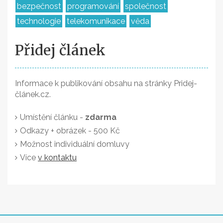
bezpečnost
programování
společnost
technologie
telekomunikace
věda
Přidej článek
Informace k publikování obsahu na stránky Pridej-
článek.cz.
Umístění článku -
zdarma
Odkazy + obrázek - 500 Kč
Možnost individuální domluvy
Více
v kontaktu