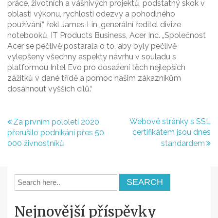
práce, životních a vášnivých projektů, podstatný skok v
oblasti výkonu, rychlosti odezvy a pohodlného
používání,“ řekl James Lin, generální ředitel divize
notebooků, IT Products Business, Acer Inc. „Společnost
Acer se pečlivě postarala o to, aby byly pečlivě
vylepšeny všechny aspekty návrhu v souladu s
platformou Intel Evo pro dosažení těch nejlepších
zážitků v dané třídě a pomoc našim zákazníkům
dosáhnout vyšších cílů.“
Navigace
Webové stránky s SSL
Za prvním pololetí 2020
certifikátem jsou dnes
přerušilo podnikání přes 50
pro
000 živnostníků
standardem
příspěvek
Nejnovější příspěvky